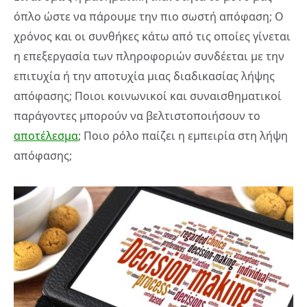
όπλο ώστε να πάρουμε την πιο σωστή απόφαση; Ο
χρόνος και οι συνθήκες κάτω από τις οποίες γίνεται
η επεξεργασία των πληροφοριών συνδέεται με την
επιτυχία ή την αποτυχία μιας διαδικασίας λήψης
απόφασης; Ποιοι κοινωνικοί και συναισθηματικοί
παράγοντες μπορούν να βελτιστοποιήσουν το
αποτέλεσμα
; Ποιο ρόλο παίζει η εμπειρία στη λήψη
απόφασης;