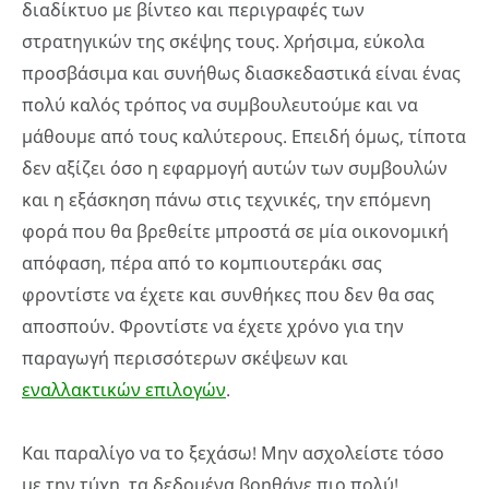
διαδίκτυο με βίντεο και περιγραφές των
στρατηγικών της σκέψης τους. Χρήσιμα, εύκολα
προσβάσιμα και συνήθως διασκεδαστικά είναι ένας
πολύ καλός τρόπος να συμβουλευτούμε και να
μάθουμε από τους καλύτερους. Επειδή όμως, τίποτα
δεν αξίζει όσο η εφαρμογή αυτών των συμβουλών
και η εξάσκηση πάνω στις τεχνικές, την επόμενη
φορά που θα βρεθείτε μπροστά σε μία οικονομική
απόφαση, πέρα από το κομπιουτεράκι σας
φροντίστε να έχετε και συνθήκες που δεν θα σας
αποσπούν. Φροντίστε να έχετε χρόνο για την
παραγωγή περισσότερων σκέψεων και
εναλλακτικών επιλογών
.
Και παραλίγο να το ξεχάσω! Μην ασχολείστε τόσο
με την τύχη, τα δεδομένα βοηθάνε πιο πολύ!