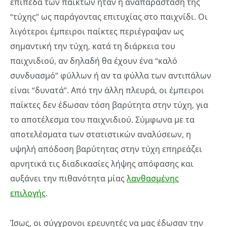
επίπεδα των παικτών ήταν η αναπαράσταση της
“τύχης” ως παράγοντας επιτυχίας στο παιχνίδι. Οι
λιγότεροι έμπειροι παίκτες περιέγραψαν ως
σημαντική την τύχη, κατά τη διάρκεια του
παιχνιδιού, αν δηλαδή θα έχουν ένα “καλό
συνδυασμό” φύλλων ή αν τα φύλλα των αντιπάλων
είναι “δυνατά”. Από την άλλη πλευρά, οι έμπειροι
παίκτες δεν έδωσαν τόση βαρύτητα στην τύχη, για
το αποτέλεσμα του παιχνιδιού. Σύμφωνα με τα
αποτελέσματα των στατιστικών αναλύσεων, η
υψηλή απόδοση βαρύτητας στην τύχη επηρεάζει
αρνητικά τις διαδικασίες λήψης απόφασης και
αυξάνει την πιθανότητα μίας
λανθασμένης
επιλογής
.
Ίσως, οι σύγχρονοι ερευνητές να μας έδωσαν την