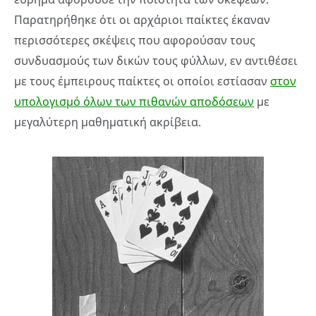
Παρατηρήθηκε ότι οι αρχάριοι παίκτες έκαναν
περισσότερες σκέψεις που αφορούσαν τους
συνδυασμούς των δικών τους φύλλων, εν αντιθέσει
με τους έμπειρους παίκτες οι οποίοι εστίασαν
στον
υπολογισμό όλων των πιθανών αποδόσεων
με
μεγαλύτερη μαθηματική ακρίβεια.