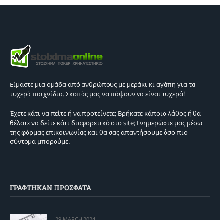
Είμαστε μια ομάδα από ανθρώπους με μεράκι κι αγάπη για τα
τυχερά παιχνίδια. Σκοπός μας να πάψουν να είναι τυχερά!
Έχετε κάτι να πείτε ή να προτείνετε; Βρήκατε κάποιο λάθος ή θα
θέλατε να δείτε κάτι διαφορετικό στο site; Ενημερώστε μας μέσω
της φόρμας επικοινωνίας και θα σας απαντήσουμε όσο πιο
σύντομα μπορούμε.
ΓΡΑΦΤΗΚΑΝ ΠΡΟΣΦΑΤΑ
29 MARCH 2024