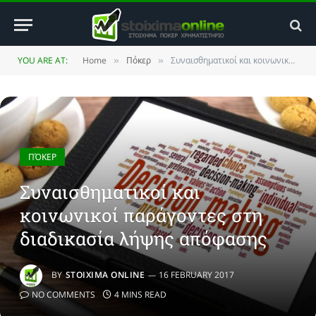
YOU ARE AT:
Home
Πόκερ
Συναισθηματικοί και κοινωνικοί παράγοντες στη διαδικασία λήψης απόφασης
»
»
ΠΌΚΕΡ
Συναισθηματικοί και
κοινωνικοί παράγοντες στη
διαδικασία λήψης απόφασης
BY
STOIXIMA ONLINE
16 FEBRUARY 2017
NO COMMENTS
4 MINS READ