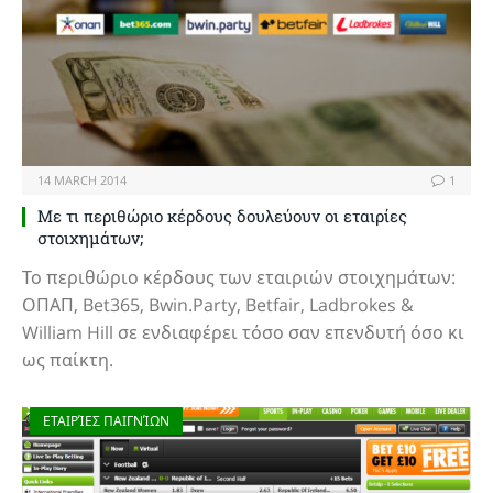
14 MARCH 2014
1
Με τι περιθώριο κέρδους δουλεύουν οι εταιρίες
στοιχημάτων;
Το περιθώριο κέρδους των εταιριών στοιχημάτων:
ΟΠΑΠ, Bet365, Bwin.Party, Betfair, Ladbrokes &
William Hill σε ενδιαφέρει τόσο σαν επενδυτή όσο κι
ως παίκτη.
ΕΤΑΙΡΊΕΣ ΠΑΙΓΝΊΩΝ