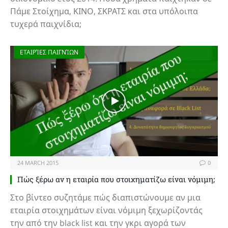
Πάμε Στοίχημα, ΚΙΝΟ, ΣΚΡΑΤΣ και στα υπόλοιπα
τυχερά παιχνίδια;
ΕΤΑΙΡΊΕΣ ΠΑΙΓΝΊΩΝ
24 MARCH 2015
0
Πώς ξέρω αν η εταιρία που στοιχηματίζω είναι νόμιμη;
Στο βίντεο συζητάμε πώς διαπιστώνουμε αν μια
εταιρία στοιχημάτων είναι νόμιμη ξεχωρίζοντάς
την από την black list και την γκρι αγορά των