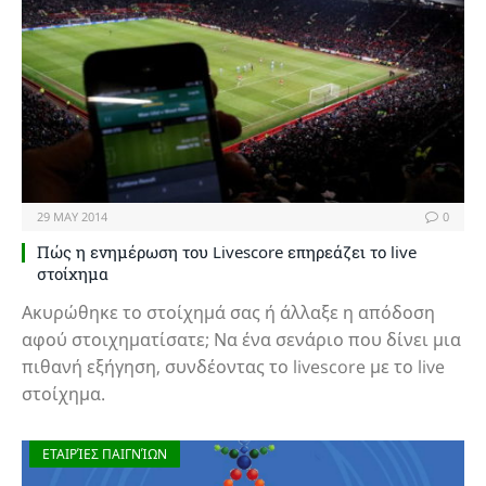
29 MAY 2014
0
Πώς η ενημέρωση του Livescore επηρεάζει το live
στοίχημα
Ακυρώθηκε το στοίχημά σας ή άλλαξε η απόδοση
αφού στοιχηματίσατε; Να ένα σενάριο που δίνει μια
πιθανή εξήγηση, συνδέοντας το livescore με το live
στοίχημα.
ΕΤΑΙΡΊΕΣ ΠΑΙΓΝΊΩΝ