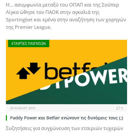
Η… ασυμφωνία μεταξύ του ΟΠΑΠ και της Σούπερ
Λίγκα ώθησε τον ΠΑΟΚ στην αγκαλιά της
Sportingbet και εμένα στην αναζήτηση των χορηγών
της Premier League.
ΕΤΑΙΡΊΕΣ ΠΑΙΓΝΊΩΝ
26 AUGUST 2015
5
Paddy Power και Betfair ενώνουν τις δυνάμεις τους (;)
Συζητήσεις για συγχώνευση των εταιριών τυχερών