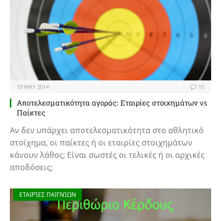
19 MAY 2014
15
Αποτελεσματικότητα αγοράς: Εταιρίες στοιχημάτων vs
Παίκτες
Αν δεν υπάρχει αποτελεσματικότητα στο αθλητικό
στοίχημα, οι παίκτες ή οι εταιρίες στοιχημάτων
κάνουν λάθος; Είναι σωστές οι τελικές ή οι αρχικές
αποδόσεις;
ΕΤΑΙΡΊΕΣ ΠΑΙΓΝΊΩΝ