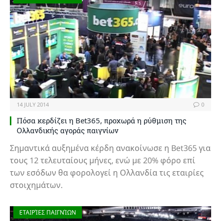
14 JULY 2014
0
Πόσα κερδίζει η Bet365, προχωρά η ρύθμιση της
Ολλανδικής αγοράς παιγνίων
Σημαντικά αυξημένα κέρδη ανακοίνωσε η Bet365 για
τους 12 τελευταίους μήνες, ενώ με 20% φόρο επί
των εσόδων θα φορολογεί η Ολλανδία τις εταιρίες
στοιχημάτων.
ΕΤΑΙΡΊΕΣ ΠΑΙΓΝΊΩΝ