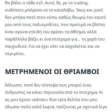
θα βάλει ο τάδε κτλ. Αυτό, δε, με το trading,
ουδέποτε μπόρεσα να το καταλάβω. Ίσως και γιατί
δεν μπήκα ποτέ στον κόπο, καθώς θεωρώ τον εαυτό
μου από τους παλιομοδίτες, που προτιμά να βλέπει
έναν αγώνα επειδή του αρέσει το άθλημα, αλλά
παράλληλα βάζει κι ένα στοίχημα για… τη χαρά του
παιχνιδιού. Για να έχει κάτι να ασχολείται και να
περιμένει.
ΜΕΤΡΗΜΕΝΟΙ ΟΙ ΘΡΙΑΜΒΟΙ
Άλλωστε, ποτέ δεν πίστεψα πως μπορεί ένας
άνθρωπος να κάνει περιουσία από το στοίχημα. Κι
ας μου έχουν «κάτσει» δύο τρία δελτία που μου
έδωσαν πολύ καλά λεφτά, παίζοντας με σχετικά λίγα