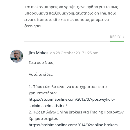
jιm makos μπορεις να γραψεις ενα αρθρο για το πως
μπορουμε να παιξουμε χρηματιστηριο on line, ποια
ειναι αξιοπιστα site και πως καποιος μπορει να
ξεκινησει
REPLY
Jim Makos
on
28 October 2017 1:25 pm
Γεια σου Νίκο,
Αυτά τα είδες;
1. Πόσο εύκολο είναι να στοιχηματίσετε στο
χρηματιστήριο;
https://stoiximaonline.com/2013/07/poso-eykolo-
stoixima-xrimatistirio/
2. Πώς Επιλέγω Online Brokers για Trading Προϊόντων
Χρηματιστηρίου
https://stoiximaonline.com/2014/02/online-brokers-