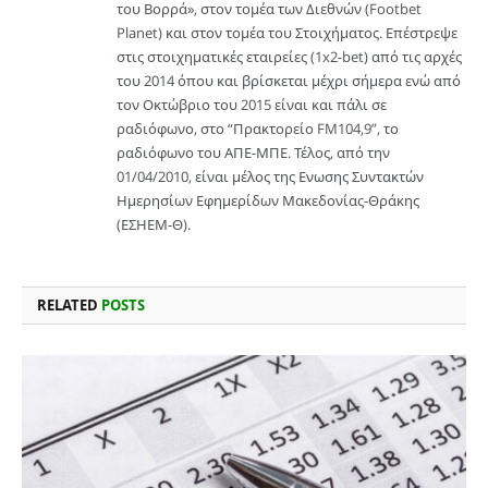
του Βορρά», στον τομέα των Διεθνών (Footbet
Planet) και στον τομέα του Στοιχήματος. Επέστρεψε
στις στοιχηματικές εταιρείες (1x2-bet) από τις αρχές
του 2014 όπου και βρίσκεται μέχρι σήμερα ενώ από
τον Οκτώβριο του 2015 είναι και πάλι σε
ραδιόφωνο, στο “Πρακτορείο FM104,9”, το
ραδιόφωνο του ΑΠΕ-ΜΠΕ. Τέλος, από την
01/04/2010, είναι μέλος της Ενωσης Συντακτών
Ημερησίων Εφημερίδων Μακεδονίας-Θράκης
(ΕΣΗΕΜ-Θ).
RELATED
POSTS