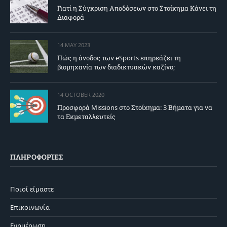
Γιατί η Σύγκριση Αποδόσεων στο Στοίχημα Κάνει τη
Διαφορά
14 MAY 2023
Πώς η άνοδος των eSports επηρεάζει τη
βιομηχανία των διαδικτυακών καζίνο;
14 OCTOBER 2020
Προσφορά Missions στο Στοίχημα: 3 Βήματα για να
τα Εκμεταλλευτείς
ΠΛΗΡΟΦΟΡΊΕΣ
Ποιοί είμαστε
Επικοινωνία
Ενημέρωση