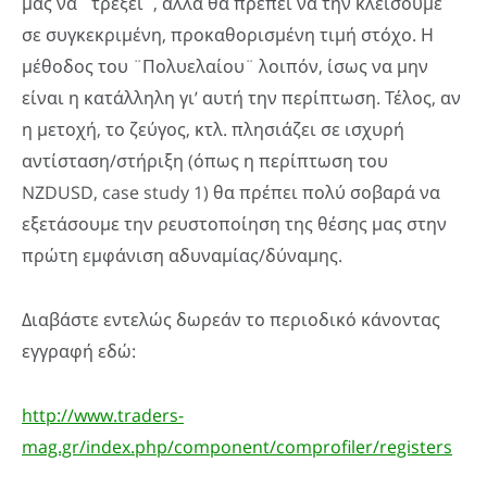
μας να ¨τρέξει¨, αλλά θα πρέπει να την κλείσουμε
σε συγκεκριμένη, προκαθορισμένη τιμή στόχο. Η
μέθοδος του ¨Πολυελαίου¨ λοιπόν, ίσως να μην
είναι η κατάλληλη γι’ αυτή την περίπτωση. Τέλος, αν
η μετοχή, το ζεύγος, κτλ. πλησιάζει σε ισχυρή
αντίσταση/στήριξη (όπως η περίπτωση του
NZDUSD, case study 1) θα πρέπει πολύ σοβαρά να
εξετάσουμε την ρευστοποίηση της θέσης μας στην
πρώτη εμφάνιση αδυναμίας/δύναμης.
Διαβάστε εντελώς δωρεάν το περιοδικό κάνοντας
εγγραφή εδώ:
http://www.traders-
mag.gr/index.php/component/comprofiler/registers