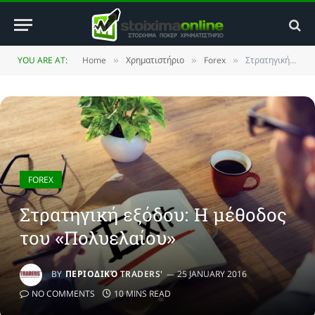
YOU ARE AT:
Home
Χρηματιστήριο
Forex
Στρατηγική εξόδου: Η μέθοδος του «Πολυελαίου»
»
»
»
FOREX
Στρατηγική εξόδου: Η μέθοδος
του «Πολυελαίου»
BY
ΠΕΡΙΟΔΙΚΌ TRADERS'
25 JANUARY 2016
NO COMMENTS
10 MINS READ