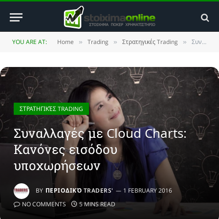
YOU ARE AT:
Home
Trading
Στρατηγικές Trading
Συναλλαγές με Cloud Charts: Κανόνες εισόδου υποχωρήσεων
»
»
»
ΣΤΡΑΤΗΓΙΚΈΣ TRADING
Συναλλαγές με Cloud Charts:
Κανόνες εισόδου
υποχωρήσεων
BY
ΠΕΡΙΟΔΙΚΌ TRADERS'
1 FEBRUARY 2016
NO COMMENTS
5 MINS READ