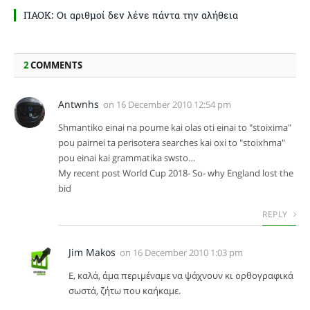
ΠΑΟΚ: Οι αριθμοί δεν λένε πάντα την αλήθεια
2
COMMENTS
Antwnhs
on
16 December 2010 12:54 pm
Shmantiko einai na poume kai olas oti einai to "stoixima"
pou pairnei ta perisotera searches kai oxi to "stoixhma"
pou einai kai grammatika swsto…
My recent post World Cup 2018- So- why England lost the
bid
REPLY
Jim Makos
on
16 December 2010 1:03 pm
Ε, καλά, άμα περιμέναμε να ψάχνουν κι ορθογραφικά
σωστά, ζήτω που καήκαμε.