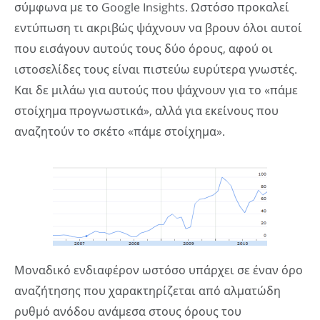
σύμφωνα με το Google Insights. Ωστόσο προκαλεί
εντύπωση τι ακριβώς ψάχνουν να βρουν όλοι αυτοί
που εισάγουν αυτούς τους δύο όρους, αφού οι
ιστοσελίδες τους είναι πιστεύω ευρύτερα γνωστές.
Και δε μιλάω για αυτούς που ψάχνουν για το «πάμε
στοίχημα προγνωστικά», αλλά για εκείνους που
αναζητούν το σκέτο «πάμε στοίχημα».
Μοναδικό ενδιαφέρον ωστόσο υπάρχει σε έναν όρο
αναζήτησης που χαρακτηρίζεται από αλματώδη
ρυθμό ανόδου ανάμεσα στους όρους του