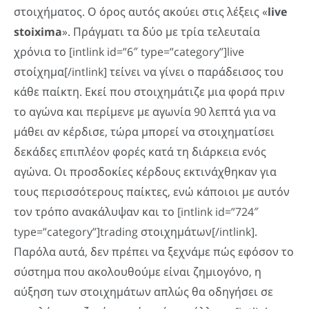
στοιχήματος. Ο όρος αυτός ακούει στις λέξεις «
live
stoixima
». Πράγματι τα δύο με τρία τελευταία
χρόνια το [intlink id=”6″ type=”category”]live
στοίχημα[/intlink] τείνει να γίνει ο παράδεισος του
κάθε παίκτη. Εκεί που στοιχημάτιζε μια φορά πριν
το αγώνα και περίμενε με αγωνία 90 λεπτά για να
μάθει αν κέρδισε, τώρα μπορεί να στοιχηματίσει
δεκάδες επιπλέον φορές κατά τη διάρκεια ενός
αγώνα. Οι προσδοκίες κέρδους εκτινάχθηκαν για
τους περισσότερους παίκτες, ενώ κάποιοι με αυτόν
τον τρόπο ανακάλυψαν και το [intlink id=”724″
type=”category”]trading στοιχημάτων[/intlink].
Παρόλα αυτά, δεν πρέπει να ξεχνάμε πώς εφόσον το
σύστημα που ακολουθούμε είναι ζημιογόνο, η
αύξηση των στοιχημάτων απλώς θα οδηγήσει σε