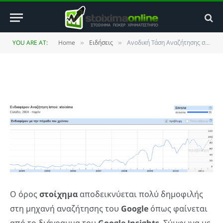
Google για Στοίχημα
BY
JIM MAKOS
16 DECEMBER 2010
UPDATED:
25
YOU ARE AT:
Home
Ειδήσεις
Ανοδική Τάση Αναζήτησης στο Google για Στοίχημα
»
»
MAY 2014
2 COMMENTS
3 MINS READ
Ο όρος
στοίχημα
αποδεικνύεται πολύ δημοφιλής
στη μηχανή αναζήτησης του
Google
όπως φαίνεται
από το διάγραμμα του
Google Insights
. Σύμφωνα με