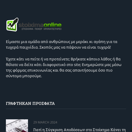
Είμαστε μια ομάδα από ανθρώπους με μεράκι κι αγάπη για τα
τυχερά παιχνίδια. Σκοπός μας να πάψουν να είναι τυχερά!
Έχετε κάτι να πείτε ή να προτείνετε; Βρήκατε κάποιο λάθος ή θα
θέλατε να δείτε κάτι διαφορετικό στο site; Ενημερώστε μας μέσω
της φόρμας επικοινωνίας και θα σας απαντήσουμε όσο πιο
σύντομα μπορούμε.
ΓΡΑΦΤΗΚΑΝ ΠΡΟΣΦΑΤΑ
29 MARCH 2024
Γιατί η Σύγκριση Αποδόσεων στο Στοίχημα Κάνει τη