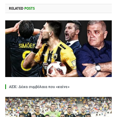
RELATED
POSTS
ΑΕΚ: Δέκα συμβόλαια που «καίνε»