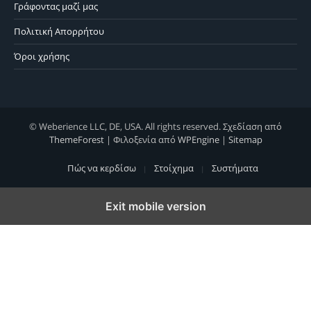
Γράφοντας μαζί μας
Πολιτική Απορρήτου
Όροι χρήσης
© Weberience LLC, DE, USA. All rights reserved. Σχεδίαση από
ThemeForest
| Φιλοξενία από
WPEngine
|
Sitemap
Πώς να κερδίσω
Στοίχημα
Συστήματα
Exit mobile version