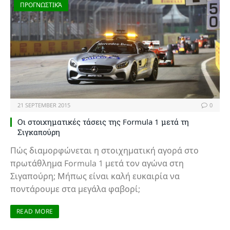
ΠΡΟΓΝΩΣΤΙΚΆ
21 SEPTEMBER 2015
0
Οι στοιχηματικές τάσεις της Formula 1 μετά τη
Σιγκαπούρη
Πώς διαμορφώνεται η στοιχηματική αγορά στο
πρωτάθλημα Formula 1 μετά τον αγώνα στη
Σιγαπούρη; Μήπως είναι καλή ευκαιρία να
ποντάρουμε στα μεγάλα φαβορί;
READ MORE