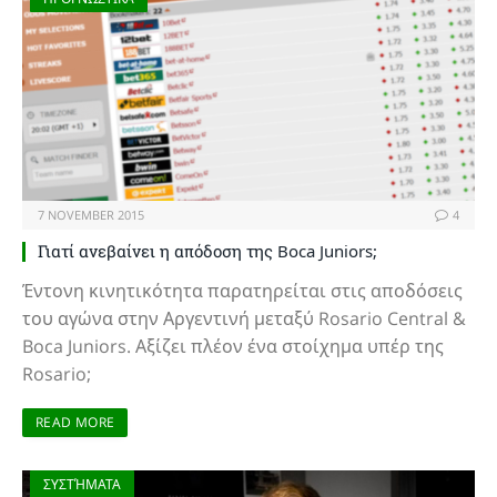
7 NOVEMBER 2015
4
Γιατί ανεβαίνει η απόδοση της Boca Juniors;
Έντονη κινητικότητα παρατηρείται στις αποδόσεις
του αγώνα στην Αργεντινή μεταξύ Rosario Central &
Boca Juniors. Αξίζει πλέον ένα στοίχημα υπέρ της
Rosario;
READ MORE
ΣΥΣΤΉΜΑΤΑ