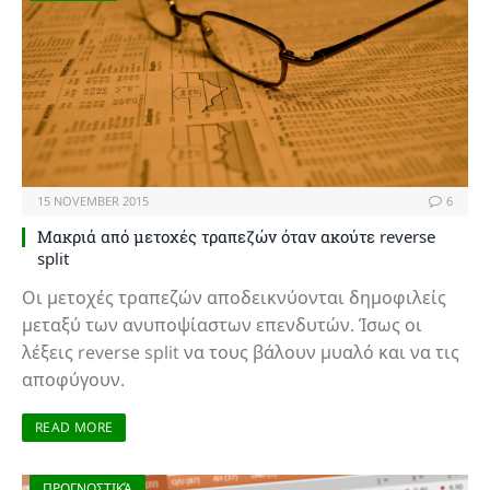
15 NOVEMBER 2015
6
Μακριά από μετοχές τραπεζών όταν ακούτε reverse
split
Οι μετοχές τραπεζών αποδεικνύονται δημοφιλείς
μεταξύ των ανυποψίαστων επενδυτών. Ίσως οι
λέξεις reverse split να τους βάλουν μυαλό και να τις
αποφύγουν.
READ MORE
ΠΡΟΓΝΩΣΤΙΚΆ