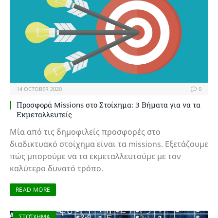
14 OCTOBER 2020
0
Προσφορά Missions στο Στοίχημα: 3 Βήματα για να τα
Εκμεταλλευτείς
Μία από τις δημοφιλείς προσφορές στο
διαδικτυακό στοίχημα είναι τα missions. Εξετάζουμε
πώς μπορούμε να τα εκμεταλλευτούμε με τον
καλύτερο δυνατό τρόπο.
READ MORE
ΣΤΟΊΧΗΜΑ