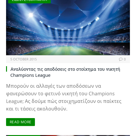
5 OCTOBER 2015
0
Αναλύοντας τις αποδόσεις στο στοίχημα του νικητή
Champions League
Μπορούν οι αλλαγές των αποδόσεων να
φανερώσουν το φετινό νικητή του Champions
League; Ας δούμε πώς στοιχηματίζουν οι παίκτες
και τι τάσεις ακολουθούν.
READ MORE