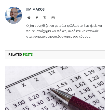
JIM MAKOS
Website
Facebook
X
Instagram
(Twitter)
Ο Jim συνηθίζει να μετράει φύλλα στο Blackjack, να
παίζει στοίχημα και πόκερ, αλλά και να επενδύει
στις χρηματιστηριακές αγορές του κόσμου.
RELATED
POSTS