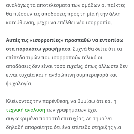
αναλόγως τα αποτελέσματα των ομάδων οι παίκτες
θα πιέσουν τις αποδόσεις προς τη μία ή την άλλη
κατεύθυνση, μέχρι να επέλθει νέα ισορροπία.
Αυτές τις «ισορροπίες» προσπαθώ να εντοπίσω
στα παρακάτω γραφήματα
. Συχνά θα δείτε ότι τα
επίπεδα τιμών που ισορροπούν τελικά οι
αποδόσεις δεν είναι τόσο
τυχαίες
, όπως άλλωστε δεν
είναι τυχαία και η ανθρώπινη συμπεριφορά και
ψυχολογία.
Κλείνοντας την παρένθεση, να θυμίσω ότι και η
τεχνική ανάλυση
των γραφημάτων έχει
συγκεκριμένα ποσοστά επιτυχίας. Δε σημαίνει
δηλαδή απαραίτητα ότι ένα επίπεδο στήριξης για