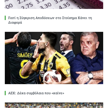
Γιατί η Σύγκριση Αποδόσεων στο Στοίχημα Κάνει τη
Διαφορά
ΑΕΚ: Δέκα συμβόλαια που «καίνε»