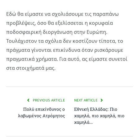
Εδώ θα είμαστε να σχολιάσουμε τις παραπάνω
προβλέψεις, όσο θα εξελίσσεται η κορυφαία
ποδοσφαιρική διοργάνωση στην Ευρώπη.
Τουλάχιστον τα σχόλια δεν κοστίζουν τίποτα, το
πράγματα γίνονται επικίνδυνα όταν ρισκάρουμε
πραγματικά χρήματα. Για αυτό, ας είμαστε συνετοί
στα στοιχήματά μας.
PREVIOUS ARTICLE
NEXT ARTICLE
Πολύ επικίνδυνος ο
Εθνική Ελλάδας: Πιο
λαβωμένος Ατρόμητος
χαμηλά, πιο χαμηλά, πιο
χαμηλά…