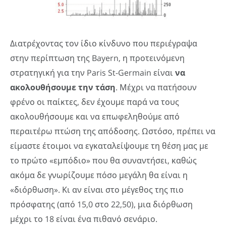
Διατρέχοντας τον ίδιο κίνδυνο που περιέγραψα
στην περίπτωση της Bayern, η προτεινόμενη
στρατηγική για την Paris St-Germain είναι
να
ακολουθήσουμε την τάση
. Μέχρι να πατήσουν
φρένο οι παίκτες, δεν έχουμε παρά να τους
ακολουθήσουμε και να επωφεληθούμε από
περαιτέρω πτώση της απόδοσης. Ωστόσο, πρέπει να
είμαστε έτοιμοι να εγκαταλείψουμε τη θέση μας με
το πρώτο «εμπόδιο» που θα συναντήσει, καθώς
ακόμα δε γνωρίζουμε πόσο μεγάλη θα είναι η
«διόρθωση». Κι αν είναι στο μέγεθος της πιο
πρόσφατης (από 15,0 στο 22,50), μια διόρθωση
μέχρι το 18 είναι ένα πιθανό σενάριο.