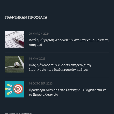
ΓΡΑΦΤΗΚΑΝ ΠΡΟΣΦΑΤΑ
29 MARCH 2024
Γιατί η Σύγκριση Αποδόσεων στο Στοίχημα Κάνει τη
Διαφορά
14 MAY 2023
Πώς η άνοδος των eSports επηρεάζει τη
βιομηχανία των διαδικτυακών καζίνο;
14 OCTOBER 2020
Προσφορά Missions στο Στοίχημα: 3 Βήματα για να
τα Εκμεταλλευτείς