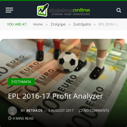
YOU ARE AT:
Home
Στοίχημα
Συστήματα
EPL 2016-17 Profit Analyzer
»
»
»
ΣΥΣΤΉΜΑΤΑ
EPL 2016-17 Profit Analyzer
BY
BETAKOS
3 AUGUST 2017
NO COMMENTS
4 MINS READ