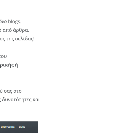
μόνο
blogs.
ό από άρθρα.
ος της σελίδας!
που
ρικής ή
ού σας στο
ς δυνατότητες και