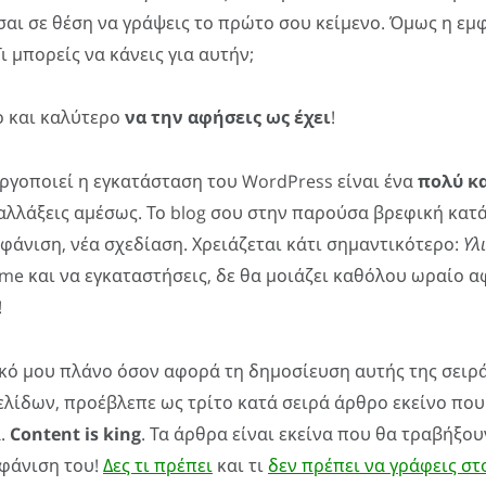
σαι σε θέση να γράψεις το πρώτο σου κείμενο. Όμως η εμ
ι μπορείς να κάνεις για αυτήν;
ο και καλύτερο
να την αφήσεις ως έχει
!
ργοποιεί η εγκατάσταση του WordPress είναι ένα
πολύ κ
 αλλάξεις αμέσως. Το blog σου στην παρούσα βρεφική κατ
μφάνιση, νέα σχεδίαση. Χρειάζεται κάτι σημαντικότερο:
Υλ
me και να εγκαταστήσεις, δε θα μοιάζει καθόλου ωραίο α
!
κό μου πλάνο όσον αφορά τη δημοσίευση αυτής της σειρ
ελίδων, προέβλεπε ως τρίτο κατά σειρά άρθρο εκείνο πο
.
Content is king
. Τα άρθρα είναι εκείνα που θα τραβήξο
μφάνιση του!
Δες τι πρέπει
και τι
δεν πρέπει να γράφεις στ