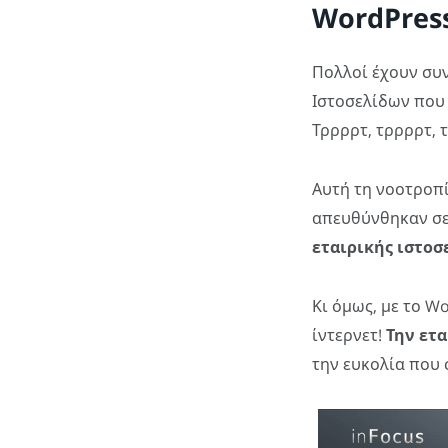
WordPres
Πολλοί έχουν συ
Ιστοσελίδων που 
Τρρρρτ, τρρρρτ, 
Αυτή τη νοοτροπί
απευθύνθηκαν σε
εταιρικής ιστοσ
Κι όμως, με το W
ίντερνετ!
Την ετ
την ευκολία που 