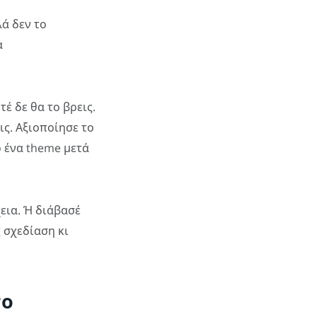
λά δεν το
α
οτέ δε θα το βρεις.
ις. Αξιοποίησε το
ο ένα theme μετά
χεια. Ή διάβασέ
ς σχεδίαση κι
το