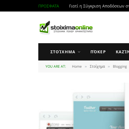
ΠΡΟΣΦΑΤΑ
Γιατί η Σύγκριση Αποδόσεων σ
ΣΤΟΊΧΗΜΑ
ΠΌΚΕΡ
ΚΑΖΊ
YOU ARE AT:
Home
Στοίχημα
Blogging
»
»