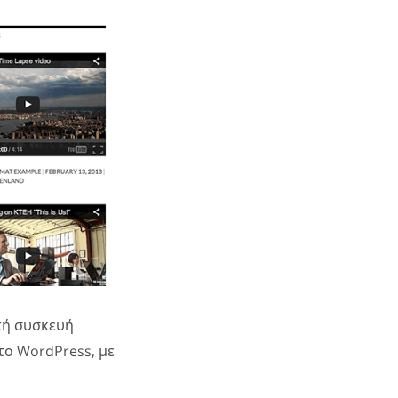
ητή συσκευή
 το WordPress, με