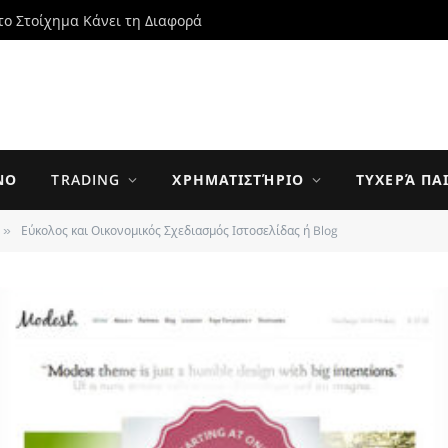
το Στοίχημα Κάνει τη Διαφορά
ΝΟ
TRADING
ΧΡΗΜΑΤΙΣΤΉΡΙΟ
ΤΥΧΕΡΆ ΠΑ
Εύκολος και Οικονομικός Σχεδιασμός Ιστοσελίδας ή Blog
»