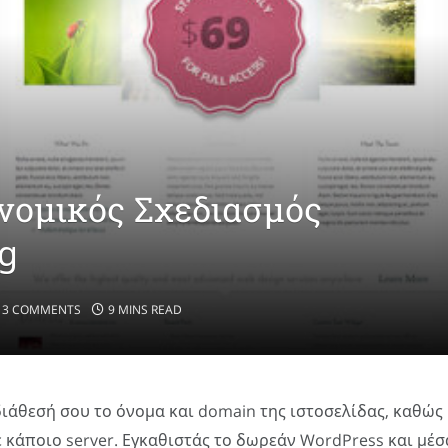
νομικός Σχεδιασμός
og
3 COMMENTS
9 MINS READ
διάθεσή σου το όνομα και domain της ιστοσελίδας, καθώς
ε κάποιο server. Εγκαθιστάς το δωρεάν WordPress και μέσ