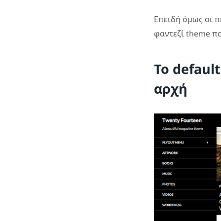
Επειδή όμως οι π
φαντεζί theme π
Το defaul
αρχή