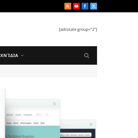
RSS
YouTube
Facebook
X
(Twitter)
[adrotate group="2"]
ΙΧΝΊΔΙΑ