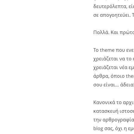
δευτερόλεπτα, εί
σε απογοητεύει. Τ
Πολλά. Και πρώτ
Το theme που ενε
χρειάζεται να το
χρειάζεται νέα ε
άρθρα, όποιο the
σου είναι… άδεια
Κανονικά το αρχι
κατασκευή ιστοσ
την αρθρογραφία
blog σας, όχι η ε