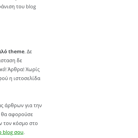
φάνιση του blog
αλό theme
. Δε
άσταση δε
ικό
! Άρθρα! Χωρίς
φού η ιστοσελίδα
άς άρθρων για την
υ θα αφορούσε
υν τον κόσμο στο
ο blog σου
.