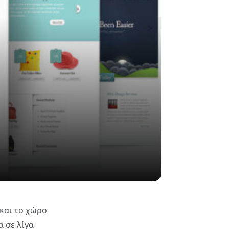
 και το χώρο
α σε λίγα