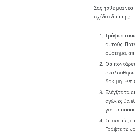
Σας ήρθε μια νέα
σχέδιο δράσης:
Γράψτε του
αυτούς. Ποτέ
σύστημα, απ
Θα ποντάρε
ακολουθήσετε
δοκιμή. Εντ
Ελέγξτε τα 
αγώνες θα ε
για το
πόσου
Σε αυτούς το
Γράψτε το ν