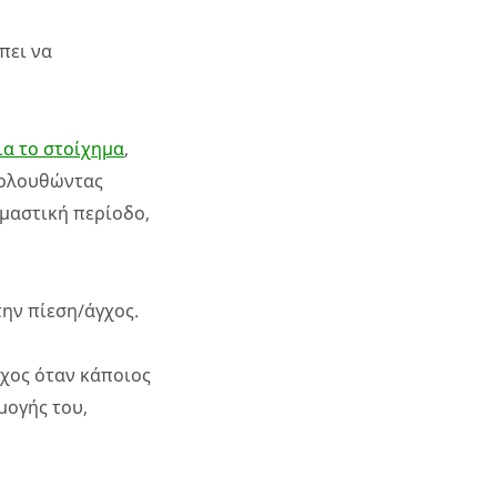
πει να
ια το στοίχημα
,
ολουθώντας
ιμαστική περίοδο,
την πίεση/άγχος.
γχος όταν κάποιος
μογής του,