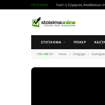
ΠΡΟΣΦΑΤΑ
Γιατί η Σύγκριση Αποδόσεων σ
ΣΤΟΊΧΗΜΑ
ΠΌΚΕΡ
ΚΑΖΊ
YOU ARE AT:
Home
Στοίχημα
Συστήματ
»
»