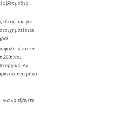
ικές βδομάδες
 ιδέας σας για
 στοιχηματίσετε
ήρα!
ασφαλή, ώστε να
; 200; Ναι,
00 αρχικά. Αν
αρκέσει ένα μήνα
 για να εξάγετε