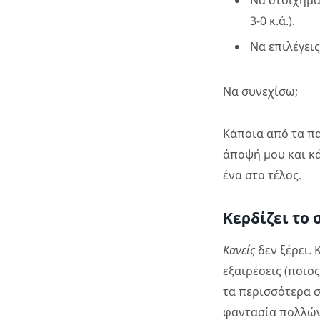
Να στοιχηματ
3-0 κ.ά.).
Να επιλέγει
Να συνεχίσω;
Κάποια από τα π
άποψή μου και κά
ένα στο τέλος.
Κερδίζει το
Κανείς
δεν ξέρει.
εξαιρέσεις (ποιο
τα περισσότερα σ
φαντασία πολλών