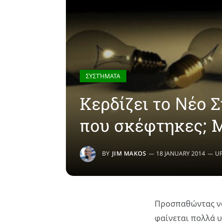
ΣΥΣΤΉΜΑΤΑ
Κερδίζει το Nέο 
που σκέφτηκες; Μ
BY
JIM MAKOS
18 JANUARY 2014
U
Προσπαθώντας ν
φαίνεται πολλά 