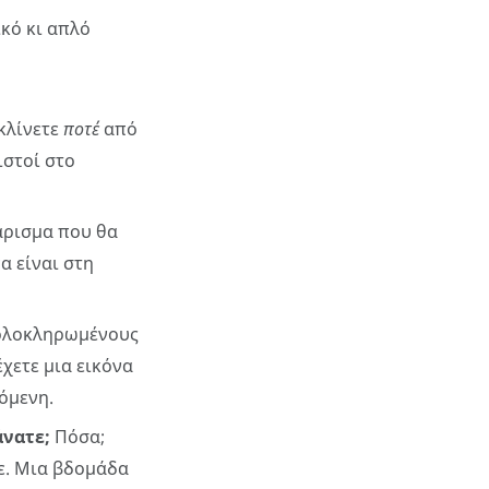
ικό κι απλό
κλίνετε
ποτέ
από
ιστοί στο
τάρισμα που θα
α είναι στη
 ολοκληρωμένους
χετε μια εικόνα
όμενη.
άνατε;
Πόσα;
τε. Μια βδομάδα