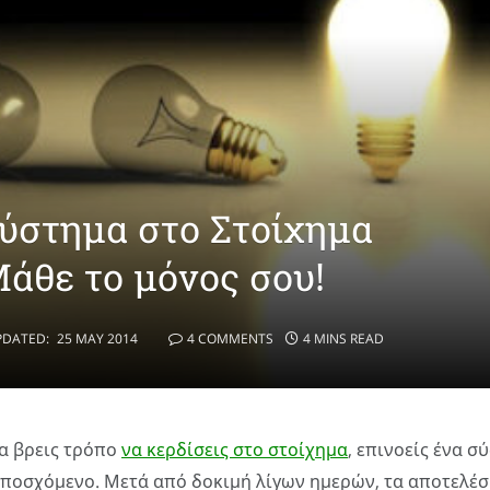
Σύστημα στο Στοίχημα
άθε το μόνος σου!
PDATED:
25 MAY 2014
4 COMMENTS
4 MINS READ
α βρεις τρόπο
να κερδίσεις στο στοίχημα
, επινοείς ένα 
υποσχόμενο. Μετά από δοκιμή λίγων ημερών, τα αποτελέσ