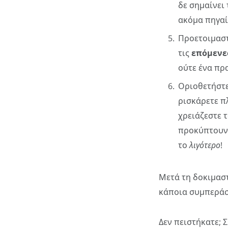
δε σημαίνει 
ακόμα πηγαί
Προετοιμαστ
τις
επόμενε
ούτε ένα πρ
Οριοθετήστε
ρισκάρετε π
χρειάζεστε τ
προκύπτουν 
το
λιγότερο
!
Μετά τη δοκιμαστ
κάποια συμπεράσ
Δεν πειστήκατε; 