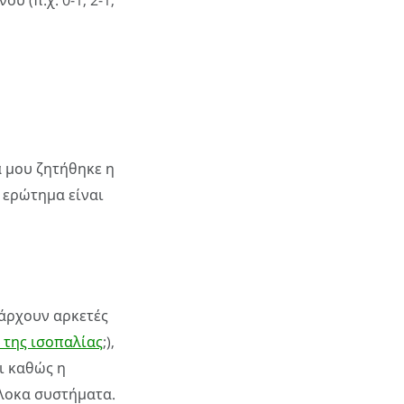
 (π.χ. 0-1, 2-1,
 μου ζητήθηκε η
 ερώτημα είναι
πάρχουν αρκετές
 της ισοπαλίας
;),
ι καθώς η
λοκα συστήματα.