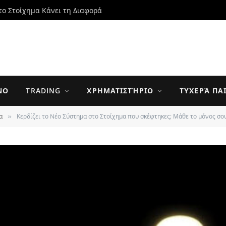
το Στοίχημα Κάνει τη Διαφορά
ΝΟ
TRADING
ΧΡΗΜΑΤΙΣΤΉΡΙΟ
ΤΥΧΕΡΆ ΠΑ
α
Κερδίζει το Nέο Σύστημα στο Στοίχημα που σκέφτηκες; Μάθε το μόνος σου
»