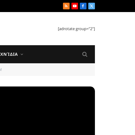
RSS
YouTube
Facebook
X
(Twitter)
[adrotate group="2"]
ΙΧΝΊΔΙΑ
!