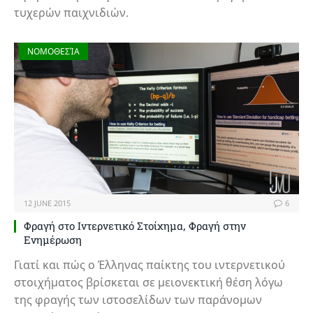
τυχερών παιχνιδιών.
ΝΟΜΟΘΕΣΊΑ
12 JUNE 2015
6
Φραγή στο Ιντερνετικό Στοίχημα, Φραγή στην
Ενημέρωση
Γιατί και πώς ο Έλληνας παίκτης του ιντερνετικού
στοιχήματος βρίσκεται σε μειονεκτική θέση λόγω
της φραγής των ιστοσελίδων των παράνομων