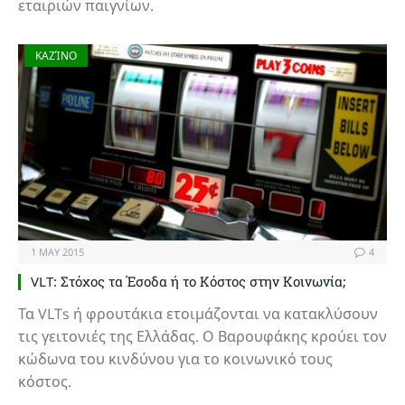
εταιριών παιγνίων.
ΚΑΖΊΝΟ
1 MAY 2015
4
VLT: Στόχος τα Έσοδα ή το Κόστος στην Κοινωνία;
Τα VLTs ή φρουτάκια ετοιμάζονται να κατακλύσουν
τις γειτονιές της Ελλάδας. Ο Βαρουφάκης κρούει τον
κώδωνα του κινδύνου για το κοινωνικό τους
κόστος.