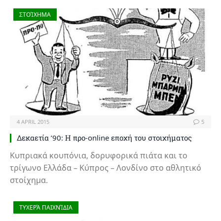
ΣΤΟΊΧΗΜΑ
4 APRIL 2015
5
Δεκαετία ’90: Η προ-online εποχή του στοιχήματος
Κυπριακά κουπόνια, δορυφορικά πιάτα και το
τρίγωνο Ελλάδα – Κύπρος – Λονδίνο στο αθλητικό
στοίχημα.
ΤΥΧΕΡΆ ΠΑΙΧΝΊΔΙΑ