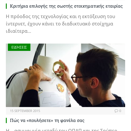
Κριτήρια επιλογής της σωστής στοιχηματικής εταιρίας
Η πρόοδος της τεχνολογίας και η εκτόξευση του
ίντερνετ, έχουν κάνει το διαδικτυακό στοίχημα
ιδιαίτερα…
ΕΙΔΉΣΕΙΣ
15 SEPTEMBER 2015
0
Πώς να «πουλήσετε» τη φανέλα σας
Η… ασυμφωνία μεταξύ του ΟΠΑΠ και της Σούπερ