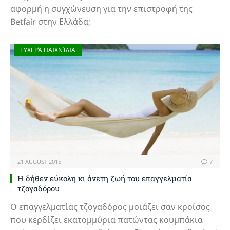
αφορμή η συγχώνευση για την επιστροφή της
Betfair στην Ελλάδα;
ΤΥΧΕΡΆ ΠΑΙΧΝΊΔΙΑ
21 AUGUST 2015
7
Η δήθεν εύκολη κι άνετη ζωή του επαγγελματία
τζογαδόρου
Ο επαγγελματίας τζογαδόρος μοιάζει σαν κροίσος
που κερδίζει εκατομμύρια πατώντας κουμπάκια