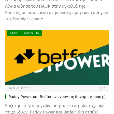
Λίγκα ώθησε τον ΠΑΟΚ στην αγκαλιά της
Sportingbet και εμένα στην αναζήτηση των χορηγών
της Premier League.
ΕΤΑΙΡΊΕΣ ΠΑΙΓΝΊΩΝ
26 AUGUST 2015
5
Paddy Power και Betfair ενώνουν τις δυνάμεις τους (;)
Συζητήσεις για συγχώνευση των εταιριών τυχερών
παιχνιδιών, Paddy Power και Betfair. Θα σταθεί