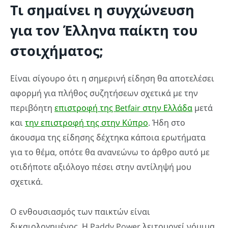
Τι σημαίνει η συγχώνευση
για τον Έλληνα παίκτη του
στοιχήματος;
Είναι σίγουρο ότι η σημερινή είδηση θα αποτελέσει
αφορμή για πλήθος συζητήσεων σχετικά με την
περιβόητη
επιστροφή της Betfair στην Ελλάδα
μετά
και
την επιστροφή της στην Κύπρο
. Ήδη στο
άκουσμα της είδησης δέχτηκα κάποια ερωτήματα
για το θέμα, οπότε θα ανανεώνω το άρθρο αυτό με
οτιδήποτε αξιόλογο πέσει στην αντίληψή μου
σχετικά.
Ο ενθουσιασμός των παικτών είναι
δικαιολογημένος. Η Paddy Power λειτουργεί νόμιμα