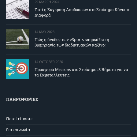
29 MARCH 2024
Γιατί η Σύγκριση Αποδόσεων στο Στοίχημα Κάνει τη
Διαφορά
14 MAY 2023
Πώς η άνοδος των eSports επηρεάζει τη
βιομηχανία των διαδικτυακών καζίνο;
14 OCTOBER 2020
Προσφορά Missions στο Στοίχημα: 3 Βήματα για να
τα Εκμεταλλευτείς
ΠΛΗΡΟΦΟΡΊΕΣ
Ποιοί είμαστε
Επικοινωνία