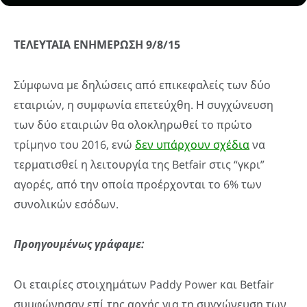
ΤΕΛΕΥΤΑΙΑ ΕΝΗΜΕΡΩΣΗ 9/8/15
Σύμφωνα με δηλώσεις από επικεφαλείς των δύο
εταιριών, η συμφωνία επετεύχθη. Η συγχώνευση
των δύο εταιριών θα ολοκληρωθεί το πρώτο
τρίμηνο του 2016, ενώ
δεν υπάρχουν σχέδια
να
τερματισθεί η λειτουργία της Betfair στις “γκρι”
αγορές, από την οποία προέρχονται το 6% των
συνολικών εσόδων.
Προηγουμένως γράφαμε:
Οι εταιρίες στοιχημάτων Paddy Power και Betfair
συμφώνησαν επί της αρχής για τη συγχώνευση των