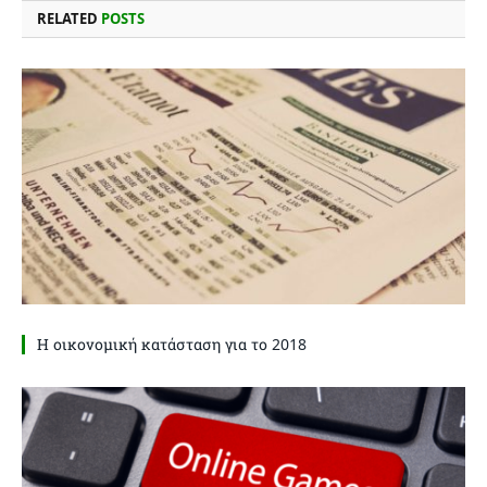
RELATED
POSTS
Η οικονομική κατάσταση για το 2018