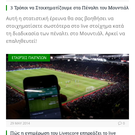
3 Τρόποι να Στοιχηματίζουμε στα Πέναλτι του Μουντιάλ
Αυτή η στατιστική έρευνα θα σας βοηθήσει να
στοιχηματίσετε σωστότερα στο live στοίχημα κατά
τη διαδικασία των πέναλτι στο Μουντιάλ. Αρκεί να
επαληθευτεί!
ΕΤΑΙΡΊΕΣ ΠΑΙΓΝΊΩΝ
29 MAY 2014
0
Πώς η ενημέρωση του Livescore επηρεάζει το live