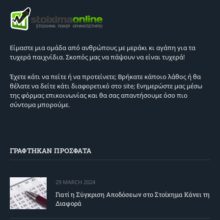
Είμαστε μια ομάδα από ανθρώπους με μεράκι κι αγάπη για τα
τυχερά παιχνίδια. Σκοπός μας να πάψουν να είναι τυχερά!
Έχετε κάτι να πείτε ή να προτείνετε; Βρήκατε κάποιο λάθος ή θα
θέλατε να δείτε κάτι διαφορετικό στο site; Ενημερώστε μας μέσω
της φόρμας επικοινωνίας και θα σας απαντήσουμε όσο πιο
σύντομα μπορούμε.
ΓΡΑΦΤΗΚΑΝ ΠΡΟΣΦΑΤΑ
29 MARCH 2024
Γιατί η Σύγκριση Αποδόσεων στο Στοίχημα Κάνει τη
Διαφορά