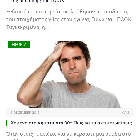
της απόδοσης του ΠΑΟΚ
Ενδιαφέρουσα πορεία ακολούθησαν οι αποδόσεις
του στοιχήματος χθες στον αγώνα, Γιάννινα – ΠΑΟΚ.
Συγκεκριμένα, η…
ΘΕΩΡΊΑ
3 DECEMBER 2013
3
Χαμένα στοιχήματα στο 90′: Πώς να τα αντιμετωπίσεις
Όταν στοιχηματίζεις για να κερδίσει μια ομάδα στο