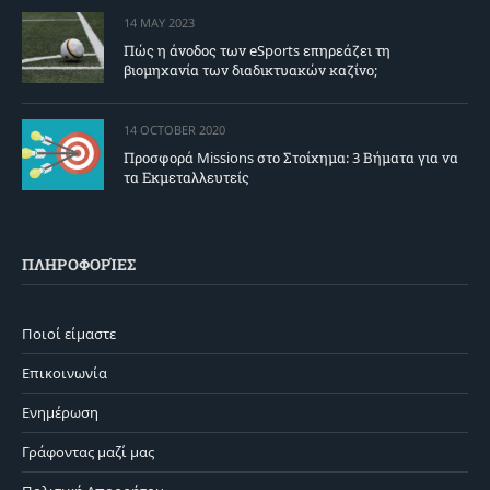
14 MAY 2023
Πώς η άνοδος των eSports επηρεάζει τη
βιομηχανία των διαδικτυακών καζίνο;
14 OCTOBER 2020
Προσφορά Missions στο Στοίχημα: 3 Βήματα για να
τα Εκμεταλλευτείς
ΠΛΗΡΟΦΟΡΊΕΣ
Ποιοί είμαστε
Επικοινωνία
Ενημέρωση
Γράφοντας μαζί μας