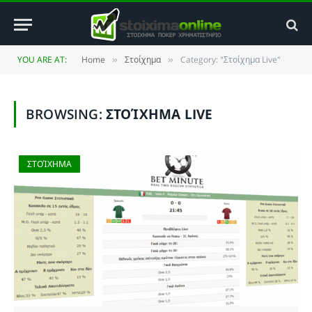
YOU ARE AT:
Home
Στοίχημα
Category: "Στοίχημα Live"
»
»
BROWSING:
ΣΤΟΊΧΗΜΑ LIVE
ΣΤΟΊΧΗΜΑ