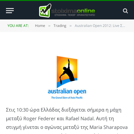
Στοίχημα στο Federer – Nadal
BY
JIM MAKOS
26 JANUARY 2012
UPDATED:
25 MAY
YOU ARE AT:
Home
Trading
Australian Open 2012: Live Στοίχημα στο Federer – Nadal
»
»
2014
NO COMMENTS
3 MINS READ
Στις 10:30 ώρα Ελλάδας διεξάγεται σήμερα η μάχη
μεταξύ Roger Federer και Rafael Nadal. Αυτή τη
στιγμή γίνεται ο αγώνας μεταξύ της Maria Sharapova