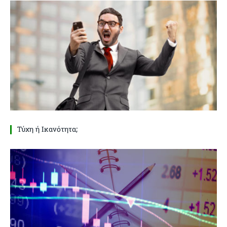
Τύχη ή Ικανότητα;