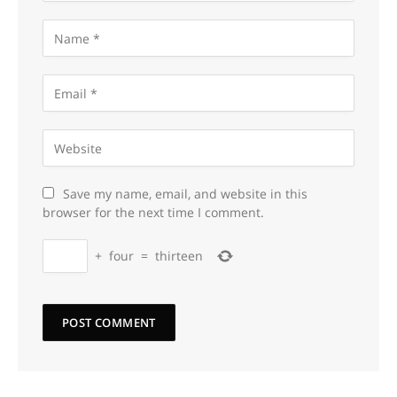
Save my name, email, and website in this
browser for the next time I comment.
+
four
=
thirteen