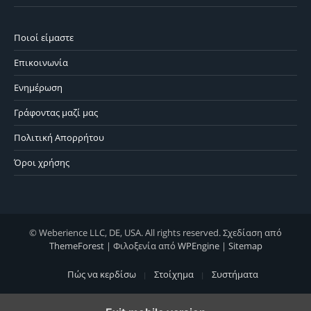
Ποιοί είμαστε
Επικοινωνία
Ενημέρωση
Γράφοντας μαζί μας
Πολιτική Απορρήτου
Όροι χρήσης
© Weberience LLC, DE, USA. All rights reserved. Σχεδίαση από
ThemeForest
| Φιλοξενία από
WPEngine
|
Sitemap
Πώς να κερδίσω
Στοίχημα
Συστήματα