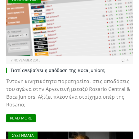
7 NOVEMBER 2015
4
Γιατί ανεβαίνει η απόδοση της Boca Juniors;
Έντονη κινητικότητα παρατηρείται στις αποδόσεις
του αγώνα στην Αργεντινή μεταξύ Rosario Central &
Boca Juniors. Αξίζει πλέον ένα στοίχημα υπέρ της
Rosario;
READ MORE
ΣΥΣΤΉΜΑΤΑ