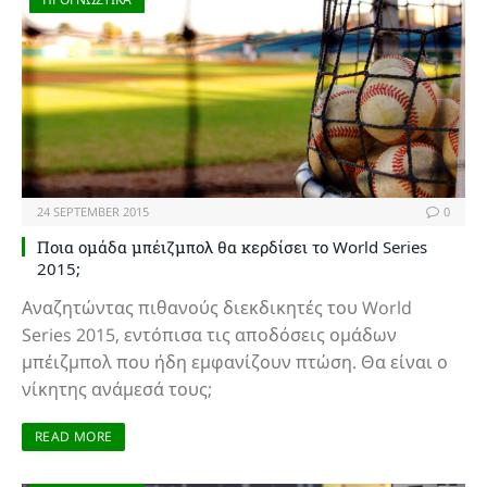
24 SEPTEMBER 2015
0
Ποια ομάδα μπέιζμπολ θα κερδίσει το World Series
2015;
Αναζητώντας πιθανούς διεκδικητές του World
Series 2015, εντόπισα τις αποδόσεις ομάδων
μπέιζμπολ που ήδη εμφανίζουν πτώση. Θα είναι ο
νίκητης ανάμεσά τους;
READ MORE