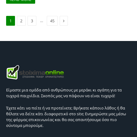
Next
…
1
2
3
45
Είμαστε μια ομάδα από ανθρώπους με μεράκι κι αγάπη για τα
τυχερά παιχνίδια. Σκοπός μας να πάψουν να είναι τυχερά!
Έχετε κάτι να πείτε ή να προτείνετε; Βρήκατε κάποιο λάθος ή θα
θέλατε να δείτε κάτι διαφορετικό στο site; Ενημερώστε μας μέσω
της φόρμας επικοινωνίας και θα σας απαντήσουμε όσο πιο
σύντομα μπορούμε.