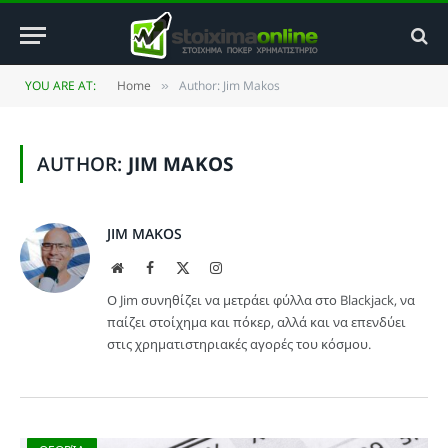
YOU ARE AT:
Home
Author: Jim Makos
»
AUTHOR:
JIM MAKOS
JIM MAKOS
Website
Facebook
X
Instagram
(Twitter)
Ο Jim συνηθίζει να μετράει φύλλα στο Blackjack, να
παίζει στοίχημα και πόκερ, αλλά και να επενδύει
στις χρηματιστηριακές αγορές του κόσμου.