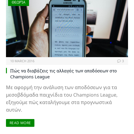
ΘΕΩΡΊΑ
10 MARCH 2016
3
Πώς να διαβάζεις τις αλλαγές των αποδόσεων στο
Champions League
Με αφορμή την ανάλυση των αποδόσεων για τα
μεσοβδόμαδα παιχνίδια του Champions League,
εξηγούμε πώς καταλήγουμε στα προγνωστικά
αυτών.
READ MORE