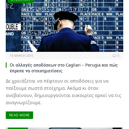
15 MARCH 2016
5
Οι αλλαγές αποδόσεων στο Cagliari – Perugia και πώς
έπρεπε να στοιχηματίσεις
Δε χρειάζεται να πέφτουν οι αποδόσεις για να
παίξουμε σωστά στοίχημα. Ακόμα κι όταν
ανεβαίνουν, δημιουργούνται ευκαιρίες αρκεί να τις
αναγνωρίζουμε.
READ MORE