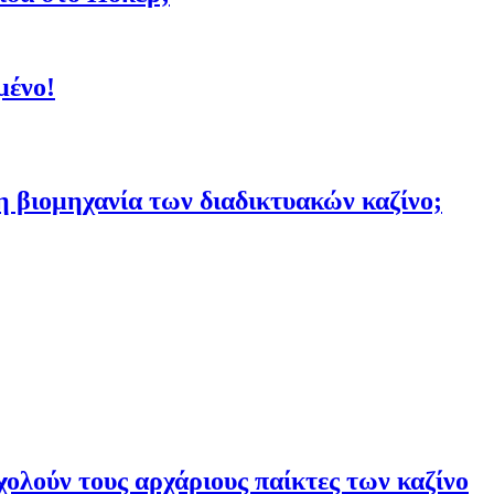
μένο!
η βιομηχανία των διαδικτυακών καζίνο;
χολούν τους αρχάριους παίκτες των καζίνο