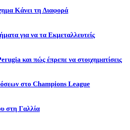
χημα Κάνει τη Διαφορά
ήματα για να τα Εκμεταλλευτείς
erugia και πώς έπρεπε να στοιχηματίσεις
οδόσεων στο Champions League
υ στη Γαλλία