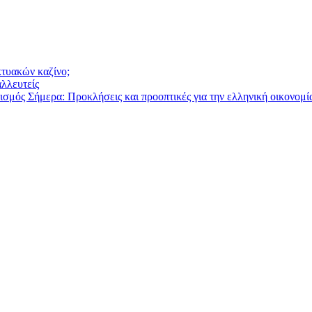
κτυακών καζίνο;
λλευτείς
ισμός Σήμερα: Προκλήσεις και προοπτικές για την ελληνική οικονομί