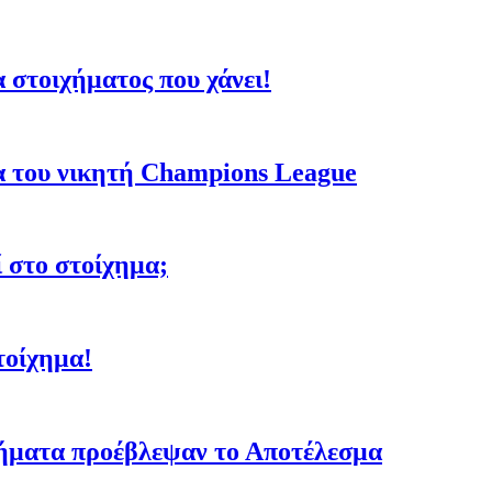
 στοιχήματος που χάνει!
μα του νικητή Champions League
 στο στοίχημα;
τοίχημα!
ήματα προέβλεψαν το Αποτέλεσμα