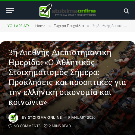
YOU ARE AT:
Home
Τυχερά Παιχνίδια
3η Διεθνής Διεπιστημονική Ημερίδα: «Ο Αθλητικός Στοιχηματισμός Σήμερα: Προκλήσεις και προοπτικές για την ελληνική οικονομία και κοινωνία»
»
»
ΤΥΧΕΡΆ ΠΑΙΧΝΊΔΙΑ
3η Διεθνής Διεπιστημονική
Ημερίδα: «Ο Αθλητικός
Στοιχηματισμός Σήμερα:
Προκλήσεις και προοπτικές για
την ελληνική οικονομία και
κοινωνία»
BY
STOIXIMA ONLINE
9 JANUARY 2020
NO COMMENTS
2 MINS READ