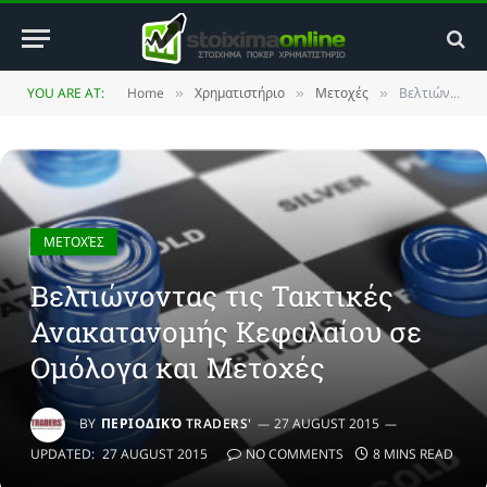
YOU ARE AT:
Home
Χρηματιστήριο
Μετοχές
Βελτιώνοντας τις Τακτικές Ανακατανομής Κεφαλαίου σε Ομόλογα και Μετοχές
»
»
»
ΜΕΤΟΧΈΣ
Βελτιώνοντας τις Τακτικές
Ανακατανομής Κεφαλαίου σε
Ομόλογα και Μετοχές
BY
ΠΕΡΙΟΔΙΚΌ TRADERS'
27 AUGUST 2015
UPDATED:
27 AUGUST 2015
NO COMMENTS
8 MINS READ