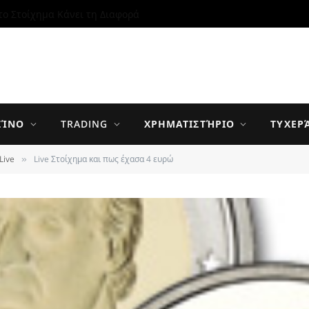
Πώς η άνοδος των eSports επηρεάζει τη βιομηχανία των διαδικτυακών καζίνο;
ΖΊΝΟ
TRADING
ΧΡΗΜΑΤΙΣΤΉΡΙΟ
ΤΥΧΕΡ
Live
Live Στοίχημα και πως έχασα 4 ευρώ
»