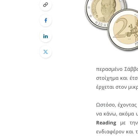
περασμένο Σάββα
στοίχημα και έτ
έρχεται στον μι
Ωστόσο, έχοντας
να κάνω, ακόμα 
Reading
με τη
ενδιαφέρον και 