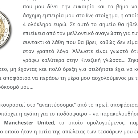
που μου δίνει την ευκαιρία και το βήμα να
άσχημη εμπειρία μου στο live στοίχημα, η οποί
4 ολόκληρα ευρώ. Σε αυτό το σημείο θα ήθε
επιείκεια από τον μελλοντικό αναγνώστη για τ
συντακτικά λάθη που θα βρει, καθώς δεν είμα
στον γραπτό λόγο. Άλλωστε είναι γνωστό ότ
γράφω καλύτερα στην Κινεζική γλώσσα… Σηκ
το, μη έχοντας και πολύ όρεξη για οτιδήποτε έχει να κ
σι αποφάσισα να περάσω τη μέρα μου ασχολούμενος με 
κρόκοσμό μου…
 κουραστεί στο “αναπτύσσομαι” από το πρωί, αποφάσισα 
υπάρχει η αγάπη για το ποδόσφαιρο – να παρακολουθήσω
ν
Manchester
United
, το οποίο ομολογούμενος, πα
το οποίο ήταν η αιτία της απώλειας των τεσσάρων μου ε