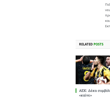
Πε
νε
πρ
κα
Εκπ
RELATED
POSTS
ΑΕΚ: Δέκα συμβόλ
«καίνε»