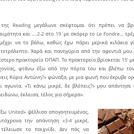
της Reading μεγάλωνε σκέφτομαι ότι πρέπει να β
οιμότητα και ….2-2 στο 19΄με σκόρερ το Le Fondre… τρ
μέχρι να το βάλω, καθώς έχω πάρει μερικά κιλάκια γί
τετράλεπτο. Χαρά και πανηγύρια από την αφεντιά μου
στερο πρακτορείο ΟΠΑΠ. Το πρακτορείο βρίσκεται 15’ μ
έχοντας, φτάνω έξω από την πόρτα του και βλέπω το
άνεις Κύριε Αντώνη?» φώναξα, με μια φωνή που έκρυβε ο
ι αγωνία. «Τι κάνω μικρέ, δε βλέπεις?» μου απάντησε 
ειδώνω, έκλεισα, τέλος για σήμερα».
ξω United» ψέλλισα απογοητευμένος,
υτόχρονα την απάντηση «3-4 μικρέ,
 τέλειωσε το παιχνίδι. Δεν πάς να