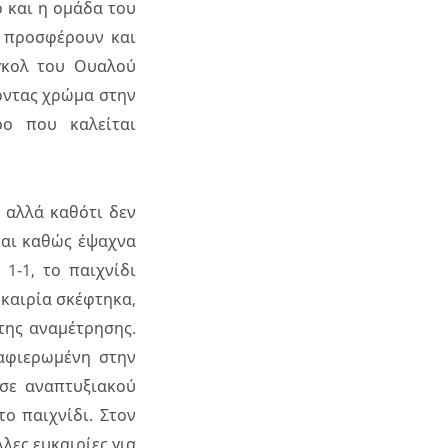
 και η ομάδα του
α προσφέρουν και
γκολ του Ουαλού
οντας χρώμα στην
ρο που καλείται
 αλλά καθότι δεν
και καθώς έψαχνα
1-1, το παιχνίδι
υκαιρία σκέφτηκα,
 της αναμέτρησης.
αφιερωμένη στην
σε αναπτυξιακού
το παιχνίδι. Στον
λες ευκαιρίες για