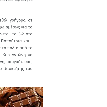
ρεθώ γρήγορα σε
έχω αμέσως για το
νεται το 3-2 στο
. Παπούτσια και…
ε τα πόδια από το
ν Κυρ Αντώνη να
ργή, απογοήτευση,
ο ιδιοκτήτης του