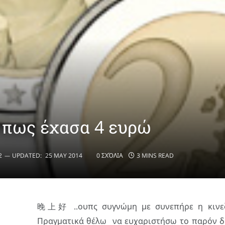
ι πως έχασα 4 ευρώ
2
UPDATED:
25 MAY 2014
0 ΣΧΌΛΙΑ
3 MINS READ
晚上好 ..ουπς συγνώμη με συνεπήρε η κινεζ
Πραγματικά θέλω να ευχαριστήσω το παρόν δ