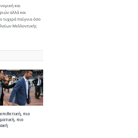
νομική και
ριών αλλά και
ε τυχερά παίγνια όσο
ολαίων Μελλοντικής
επιθετική, πιο
ματική, πιο
ιακή