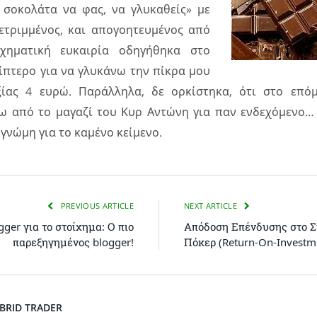
 σοκολάτα να φας, να γλυκαθείς» με
ετριμμένος, και απογοητευμένος από
χηματική ευκαιρία οδηγήθηκα στο
ίπτερο για να γλυκάνω την πίκρα μου
ξίας 4 ευρώ. Παράλληλα, δε ορκίστηκα, ότι στο επόμ
ω από το μαγαζί του Κυρ Αντώνη για παν ενδεχόμενο
γνώμη για το καμένο κείμενο.
PREVIOUS ARTICLE
NEXT ARTICLE
gger για το στοίχημα: Ο πιο
Απόδοση Επένδυσης στο Σ
παρεξηγημένος blogger!
Πόκερ (Return-On-Investm
BRID TRADER