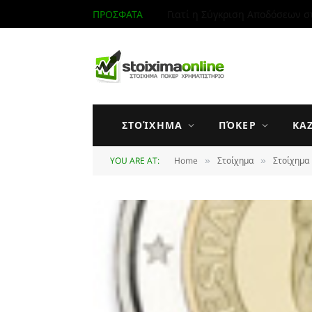
ΠΡΟΣΦΑΤΑ
ΣΤΟΊΧΗΜΑ
ΠΌΚΕΡ
ΚΑ
YOU ARE AT:
Home
Στοίχημα
Στοίχημα 
»
»