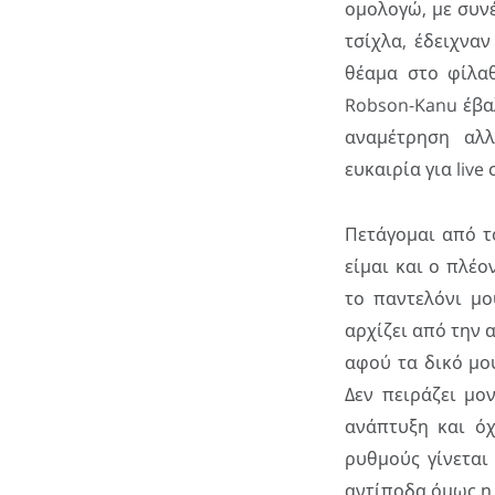
ομολογώ, με συν
τσίχλα, έδειχνα
θέαμα στο φίλα
Robson-Kanu έβα
αναμέτρηση αλλ
ευκαιρία για live
Πετάγομαι από τ
είμαι και ο πλέ
το παντελόνι μο
αρχίζει από την 
αφού τα δικό μου
Δεν πειράζει μ
ανάπτυξη και ό
ρυθμούς γίνεται 
αντίποδα όμως η 