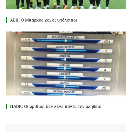
ΑΕΚ: Ο Μπάρκας και οι υπόλοιποι
ΠΑΟΚ: Οι αριθμοί δεν λένε πάντα την αλήθεια