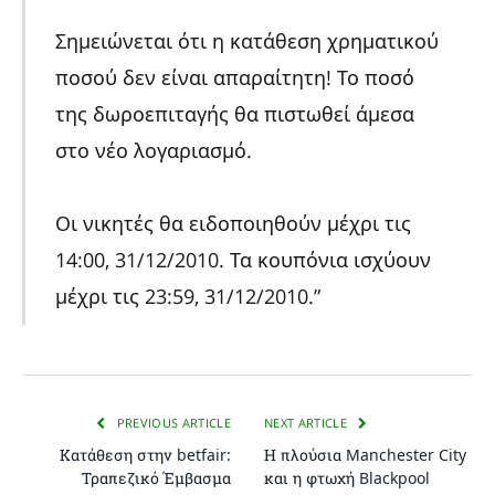
Σημειώνεται ότι η κατάθεση χρηματικού
ποσού δεν είναι απαραίτητη! Το ποσό
της δωροεπιταγής θα πιστωθεί άμεσα
στο νέο λογαριασμό.
Οι νικητές θα ειδοποιηθούν μέχρι τις
14:00, 31/12/2010. Τα κουπόνια ισχύουν
μέχρι τις 23:59, 31/12/2010.”
PREVIOUS ARTICLE
NEXT ARTICLE
Κατάθεση στην betfair:
Η πλούσια Manchester City
Τραπεζικό Έμβασμα
και η φτωχή Blackpool