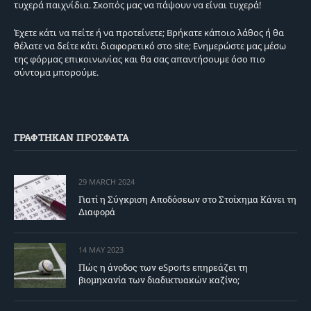
τυχερά παιχνίδια. Σκοπός μας να πάψουν να είναι τυχερά!
Έχετε κάτι να πείτε ή να προτείνετε; Βρήκατε κάποιο λάθος ή θα
θέλατε να δείτε κάτι διαφορετικό στο site; Ενημερώστε μας μέσω
της φόρμας επικοινωνίας και θα σας απαντήσουμε όσο πιο
σύντομα μπορούμε.
ΓΡΑΦΤΗΚΑΝ ΠΡΟΣΦΑΤΑ
29 MARCH 2024
Γιατί η Σύγκριση Αποδόσεων στο Στοίχημα Κάνει τη
Διαφορά
14 MAY 2023
Πώς η άνοδος των eSports επηρεάζει τη
βιομηχανία των διαδικτυακών καζίνο;