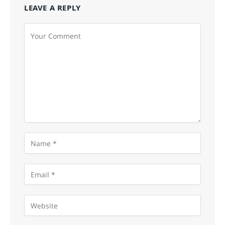
LEAVE A REPLY