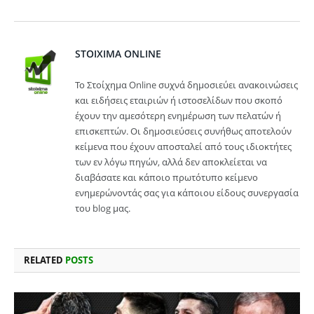
STOIXIMA ONLINE
Το Στοίχημα Online συχνά δημοσιεύει ανακοινώσεις
και ειδήσεις εταιριών ή ιστοσελίδων που σκοπό
έχουν την αμεσότερη ενημέρωση των πελατών ή
επισκεπτών. Οι δημοσιεύσεις συνήθως αποτελούν
κείμενα που έχουν αποσταλεί από τους ιδιοκτήτες
των εν λόγω πηγών, αλλά δεν αποκλείεται να
διαβάσατε και κάποιο πρωτότυπο κείμενο
ενημερώνοντάς σας για κάποιου είδους συνεργασία
του blog μας.
RELATED
POSTS