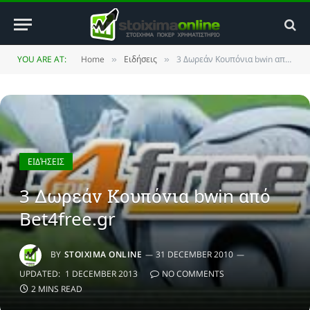
YOU ARE AT:
Home
Ειδήσεις
3 Δωρεάν Κουπόνια bwin από Bet4free.gr
»
»
ΕΙΔΉΣΕΙΣ
3 Δωρεάν Κουπόνια bwin από
Bet4free.gr
BY
STOIXIMA ONLINE
31 DECEMBER 2010
UPDATED:
1 DECEMBER 2013
NO COMMENTS
2 MINS READ