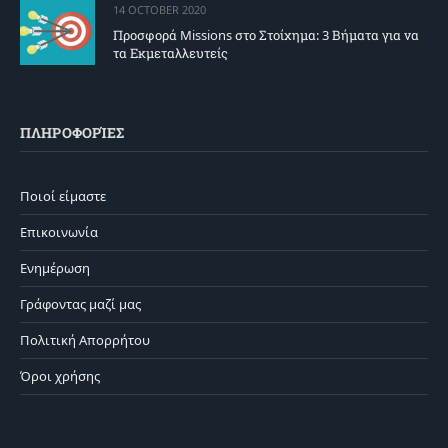
14 OCTOBER 2020
Προσφορά Missions στο Στοίχημα: 3 Βήματα για να
τα Εκμεταλλευτείς
ΠΛΗΡΟΦΟΡΊΕΣ
Ποιοί είμαστε
Επικοινωνία
Ενημέρωση
Γράφοντας μαζί μας
Πολιτική Απορρήτου
Όροι χρήσης