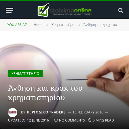
YOU ARE AT:
Home
Χρηματιστήριο
Άνθηση και κραχ του χρηματιστηρίου
»
»
ΧΡΗΜΑΤΙΣΤΉΡΙΟ
Άνθηση και κραχ του
χρηματιστηρίου
BY
ΠΕΡΙΟΔΙΚΌ TRADERS'
15 FEBRUARY 2016
UPDATED:
12 JUNE 2016
NO COMMENTS
5 MINS READ