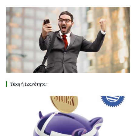
Τύχη ή Ικανότητα;