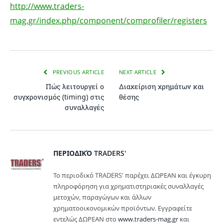
http://www.traders-
mag.gr/index.php/component/comprofiler/registers
PREVIOUS ARTICLE
NEXT ARTICLE
Πώς λειτουργεί ο
Διαχείριση χρημάτων και
συγχρονισμός (timing) στις
θέσης
συναλλαγές
ΠΕΡΙΟΔΙΚΌ TRADERS'
Το περιοδικό TRADERS' παρέχει ΔΩΡΕΑΝ και έγκυρη
πληροφόρηση για χρηματιστηριακές συναλλαγές
μετοχών, παραγώγων και άλλων
χρηματοοικονομικών προϊόντων. Εγγραφείτε
εντελώς ΔΩΡΕΑΝ στο
www.traders-mag.gr
και