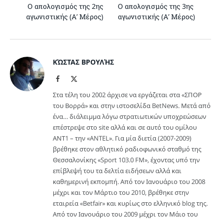
Ο απολογισμός της 2ης
Ο απολογισμός της 3ης
αγωνιστικής (Α’ Μέρος)
αγωνιστικής (Α’ Μέρος)
ΚΏΣΤΑΣ ΒΡΟΥΛΉΣ
Facebook
X
(Twitter)
Στα τέλη του 2002 άρχισε να εργάζεται στα «ΣΠΟΡ
του Βορρά» και στην ιστοσελίδα BetNews. Μετά από
ένα… διάλειμμα λόγω στρατιωτικών υποχρεώσεων
επέστρεψε στο site αλλά και σε αυτό του ομίλου
ΑΝΤ1 – την «ANTEL». Για μία διετία (2007-2009)
βρέθηκε στον αθλητικό ραδιοφωνικό σταθμό της
Θεσσαλονίκης «Sport 103.0 FM», έχοντας υπό την
επίβλεψή του τα δελτία ειδήσεων αλλά και
καθημερινή εκπομπή. Από τον Ιανουάριο του 2008
μέχρι και τον Μάρτιο του 2010, βρέθηκε στην
εταιρεία «Betfair» και κυρίως στο ελληνικό blog της.
Από τον Ιανουάριο του 2009 μέχρι τον Μάιο του