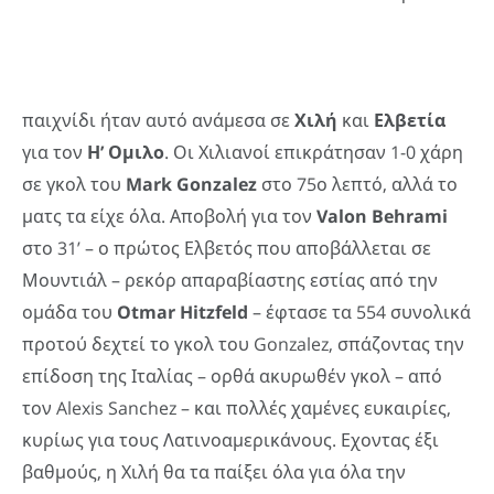
παιχνίδι ήταν αυτό ανάμεσα σε
Χιλή
και
Ελβετία
για τον
Η’ Ομιλο
. Οι Χιλιανοί επικράτησαν 1-0 χάρη
σε γκολ του
Mark
Gonzalez
στο 75ο λεπτό, αλλά το
ματς τα είχε όλα. Αποβολή για τον
Valon
Behrami
στο 31’ – ο πρώτος Ελβετός που αποβάλλεται σε
Μουντιάλ – ρεκόρ απαραβίαστης εστίας από την
ομάδα του
Otmar
Hitzfeld
– έφτασε τα 554 συνολικά
προτού δεχτεί το γκολ του Gonzalez, σπάζοντας την
επίδοση της Ιταλίας – ορθά ακυρωθέν γκολ – από
τον Alexis Sanchez – και πολλές χαμένες ευκαιρίες,
κυρίως για τους Λατινοαμερικάνους. Εχοντας έξι
βαθμούς, η Χιλή θα τα παίξει όλα για όλα την