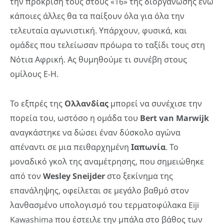
την πρόκρισή τους στους «16» της διοργάνωσης ενώ
κάποιες άλλες θα τα παίξουν όλα για όλα την
τελευταία αγωνιστική. Υπάρχουν, φυσικά, και
ομάδες που τελείωσαν πρόωρα το ταξίδι τους στη
Νότια Αφρική. Ας θυμηθούμε τι συνέβη στους
ομίλους Ε-Η.
Το εξπρές της
Ολλανδίας
μπορεί να συνέχισε την
πορεία του, ωστόσο η ομάδα του
Bert
van
Marwijk
αναγκάστηκε να δώσει έναν δύσκολο αγώνα
απέναντι σε μια πειθαρχημένη
Ιαπωνία
. Το
μοναδικό γκολ της αναμέτρησης, που σημειώθηκε
από τον
Wesley
Sneijder
στο ξεκίνημα της
επανάληψης, οφείλεται σε μεγάλο βαθμό στον
λανθασμένο υπολογισμό του τερματοφύλακα Eiji
Kawashima που έστειλε την μπάλα στο βάθος των