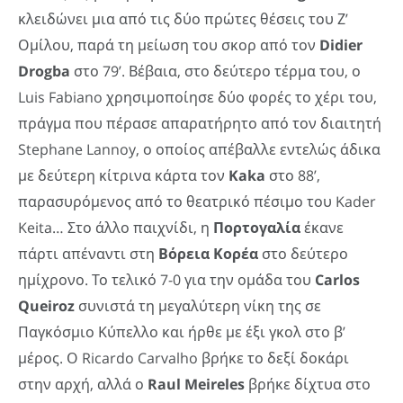
κλειδώνει μια από τις δύο πρώτες θέσεις του Ζ’
Ομίλου, παρά τη μείωση του σκορ από τον
Didier
Drogba
στο 79’. Βέβαια, στο δεύτερο τέρμα του, ο
Luis Fabiano χρησιμοποίησε δύο φορές το χέρι του,
πράγμα που πέρασε απαρατήρητο από τον διαιτητή
Stephane Lannoy, ο οποίος απέβαλλε εντελώς άδικα
με δεύτερη κίτρινα κάρτα τον
Kaka
στο 88’,
παρασυρόμενος από το θεατρικό πέσιμο του Kader
Keita… Στο άλλο παιχνίδι, η
Πορτογαλία
έκανε
πάρτι απέναντι στη
Βόρεια Κορέα
στο δεύτερο
ημίχρονο. Το τελικό 7-0 για την ομάδα του
Carlos
Queiroz
συνιστά τη μεγαλύτερη νίκη της σε
Παγκόσμιο Κύπελλο και ήρθε με έξι γκολ στο β’
μέρος. Ο Ricardo Carvalho βρήκε το δεξί δοκάρι
στην αρχή, αλλά ο
Raul
Meireles
βρήκε δίχτυα στο