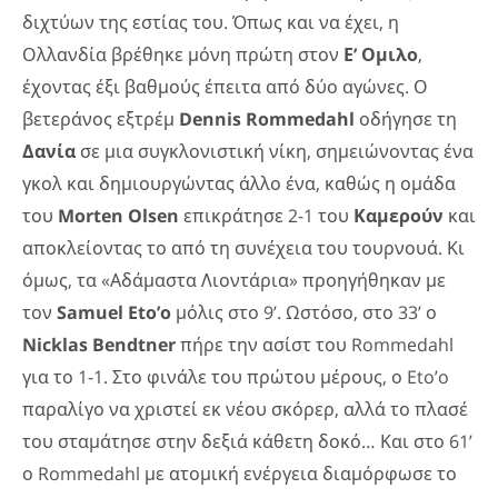
διχτύων της εστίας του. Όπως και να έχει, η
Ολλανδία βρέθηκε μόνη πρώτη στον
Ε’ Ομιλο
,
έχοντας έξι βαθμούς έπειτα από δύο αγώνες. Ο
βετεράνος εξτρέμ
Dennis
Rommedahl
οδήγησε τη
Δανία
σε μια συγκλονιστική νίκη, σημειώνοντας ένα
γκολ και δημιουργώντας άλλο ένα, καθώς η ομάδα
του
Morten
Olsen
επικράτησε 2-1 του
Καμερούν
και
αποκλείοντας το από τη συνέχεια του τουρνουά. Κι
όμως, τα «Αδάμαστα Λιοντάρια» προηγήθηκαν με
τον
Samuel
Eto’
o
μόλις στο 9’. Ωστόσο, στο 33’ ο
Nicklas
Bendtner
πήρε την ασίστ του Rommedahl
για το 1-1. Στο φινάλε του πρώτου μέρους, ο Eto’o
παραλίγο να χριστεί εκ νέου σκόρερ, αλλά το πλασέ
του σταμάτησε στην δεξιά κάθετη δοκό… Και στο 61’
ο Rommedahl με ατομική ενέργεια διαμόρφωσε το