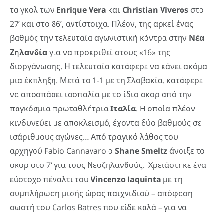
τα γκολ των
Enrique
Vera
και
Christian
Viveros
στο
27’ και στο 86’, αντίστοιχα. Πλέον, της αρκεί ένας
βαθμός την τελευταία αγωνιστική κόντρα στην
Νέα
Ζηλανδία
για να προκριθεί στους «16» της
διοργάνωσης. Η τελευταία κατάφερε να κάνει ακόμα
μια έκπληξη. Μετά το 1-1 με τη Σλοβακία, κατάφερε
να αποσπάσει ισοπαλία με το ίδιο σκορ από την
παγκόσμια πρωταθλήτρια
Ιταλία
. Η οποία πλέον
κινδυνεύει με αποκλεισμό, έχοντα δύο βαθμούς σε
ισάριθμους αγώνες… Από τραγικό λάθος του
αρχηγού Fabio Cannavaro ο
Shane
Smeltz
άνοιξε το
σκορ στο 7’ για τους Νεοζηλανδούς. Χρειάστηκε ένα
εύστοχο πέναλτι του
Vincenzo
Iaquinta
με τη
συμπλήρωση μισής ώρας παιχνιδιού – απόφαση
σωστή του Carlos Batres που είδε καλά – για να