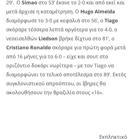
29’. Ο
Simao
στο 53’ έκανε το 2-0 και από εκεί και
μετά άρχισε η καταμέτρηση. Ο
Hugo
Almeida
διαμόρφωσε το 3-0 με κεφαλιά στο 56’, ο
Tiago
σκόραρε τέσσερα λεπτά αργότερα για το 4-0, ο
νεοεισελθών
Liedson
βρήκε δίχτυα στο 81’, ο
Cristiano
Ronaldo
σκόραρε για πρώτη φορά μετά
από 16 μήνες για το 6-0 – είχε και σουτ στο
οριζόντιο δοκάρι νωρίτερα – με τον Tiago να
διαμορφώνει το τελικό αποτέλεσμα στο 89’. Εκτός
συγκλονιστικού απροόπτου, οι Ιβηρες θα
ακολουθήσουν την Βραζιλία στους «16».
Εκπληκτικό