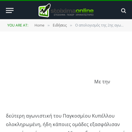
αγωνιστικής (Β’ Μέρος)
BY
ΚΏΣΤΑΣ ΒΡΟΥΛΉΣ
20 JUNE 2010
UPDATED:
27
YOU ARE AT:
Home
Ειδήσεις
Ο απολογισμός της 2ης αγωνιστικής (Β’ Μέρος)
»
»
NOVEMBER 2013
NO COMMENTS
5 MINS READ
Με την
δεύτερη αγωνιστική του Παγκοσμίου Κυπέλλου
ολοκληρωμένη, ήδη κάποιες ομάδες εξασφάλισαν