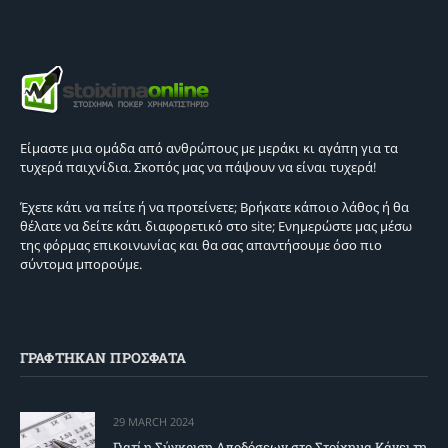
Είμαστε μια ομάδα από ανθρώπους με μεράκι κι αγάπη για τα
τυχερά παιχνίδια. Σκοπός μας να πάψουν να είναι τυχερά!
Έχετε κάτι να πείτε ή να προτείνετε; Βρήκατε κάποιο λάθος ή θα
θέλατε να δείτε κάτι διαφορετικό στο site; Ενημερώστε μας μέσω
της φόρμας επικοινωνίας και θα σας απαντήσουμε όσο πιο
σύντομα μπορούμε.
ΓΡΑΦΤΗΚΑΝ ΠΡΟΣΦΑΤΑ
29 MARCH 2024
Γιατί η Σύγκριση Αποδόσεων στο Στοίχημα Κάνει τη