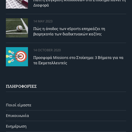
Διαφορά
14 MAY 2023
Πώς η άνοδος των eSports επηρεάζει τη
βιομηχανία των διαδικτυακών καζίνο;
14 OCTOBER 2020
Προσφορά Missions στο Στοίχημα: 3 Βήματα για να
τα Εκμεταλλευτείς
ΠΛΗΡΟΦΟΡΊΕΣ
Ποιοί είμαστε
Επικοινωνία
Ενημέρωση