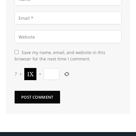
Save my name, email, and website in this
browser for the next time I comment.
7
+
=