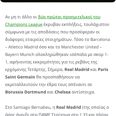
Αν μη τι άλλο οι
δύο πρώτοι προημιτελικοί του
Champions League
έκρυβαν εκπλήξεις, τουλάχιστον
σύμφωνα με τις αποδόσεις που προσέφεραν οι
διάφορες εταιρείες στοιχημάτων. Τόσο το Barcelona
– Atletico Madrid όσο και το Manchester United –
Bayern Munich ολοκληρώθηκαν ισόπαλα με σκορ 1-
1, αφήνοντας εκκρεμότητες για τις ρεβάνς της
ερχόμενης Τετάρτης. Σήμερα,
Real Madrid
και
Paris
Saint Germain
θα προσπαθήσουν να
εκμεταλλευτούν την έδρα τους απέναντι σε
Borussia Dortmund
και
Chelsea
αντίστοιχα.
Στο Santiago Bernabeu, η
Real Madrid
(της οποίας ο
άσος άνοιξε στο ΠΑΜΕ Στοίχημα στο 1,33 και πλέον