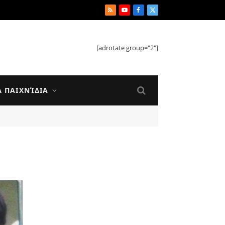
RSS
YouTube
Facebook
X
(Twitter)
[adrotate group="2"]
Ά ΠΑΙΧΝΊΔΙΑ