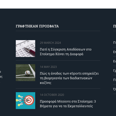
ΓΡΑΦΤΗΚΑΝ ΠΡΟΣΦΑΤΑ
Π
Π
29 MARCH 2024
Γιατί η Σύγκριση Αποδόσεων στο
Ε
Στοίχημα Κάνει τη Διαφορά
Ε
14 MAY 2023
Γ
ο
Πώς η άνοδος των eSports επηρεάζει
e;
τη βιομηχανία των διαδικτυακών
Π
ι
καζίνο;
Ό
14 OCTOBER 2020
Προσφορά Missions στο Στοίχημα: 3
Βήματα για να τα Εκμεταλλευτείς