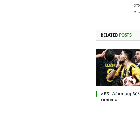
απ
συν
RELATED
POSTS
ΑΕΚ: Δέκα συμβόλ
«καίνε»