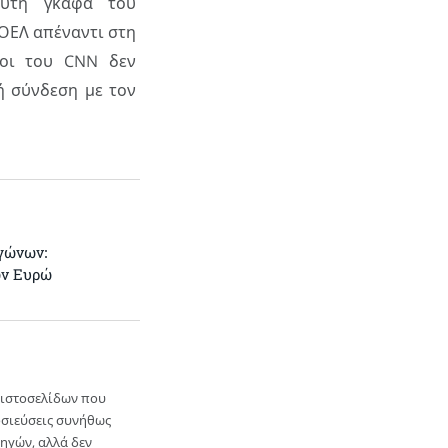
ευτη γκάφα του
ΟΕΛ απέναντι στη
νοι του CNN δεν
ή σύνδεση με τον
γώνων:
ων Ευρώ
ή ιστοσελίδων που
οσιεύσεις συνήθως
ηγών, αλλά δεν