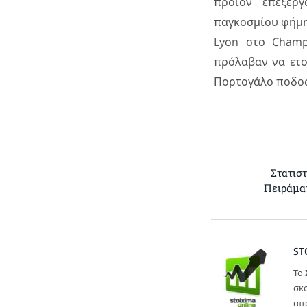
προϊόν επεξερ
παγκοσμίου φήμη
Lyon στο Champ
πρόλαβαν να ετο
Πορτογάλο ποδο
Στατισ
Πειράματ
ST
Το 
σκ
απο