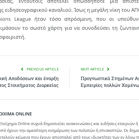
γασίας, εντούτοις αποτελεί οπωσδήποτε μια απίστ
ς ειδησεογραφικού καναλιού. Ίσως η μεγάλη νίκη του ΑΠ
ions League ήταν τόσο απρόσμενη, που οι υπεύθυ
ιμάσουν το σωστό χάρτη για να συνοδεύσει τη ζωνταν
σφαιριστή.
PREVIOUS ARTICLE
NEXT ARTICLE
τική Αποδόσεων και έναρξη
Προγνωστικά Στημένων Α
ος Στοιχήματος Διαρκείας
Εμπειρίες πολλών Χαμέν
OIXIMA ONLINE
Στοίχημα Online συχνά δημοσιεύει ανακοινώσεις και ειδήσεις εταιριών 
οπό έχουν την αμεσότερη ενημέρωση των πελατών ή επισκεπτών. Οι δημ
τελούν κείμενα που έχουν αποσταλεί από τους ιδιοκτήτες των εν λόγω π