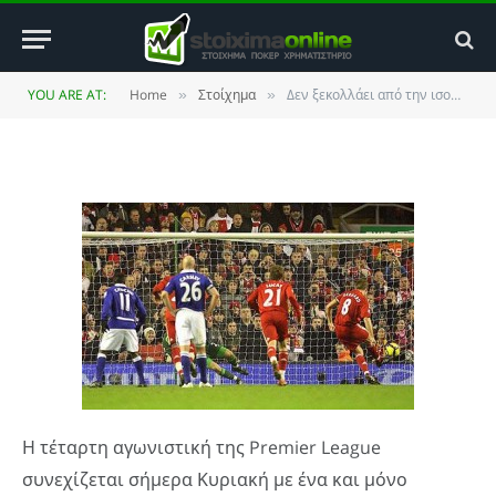
ισοπαλία
BY
ΚΏΣΤΑΣ ΒΡΟΥΛΉΣ
11 SEPTEMBER 2010
YOU ARE AT:
Home
Στοίχημα
Δεν ξεκολλάει από την ισοπαλία
»
»
UPDATED:
4 JANUARY 2014
NO COMMENTS
2 MINS READ
Η τέταρτη αγωνιστική της Premier League
συνεχίζεται σήμερα Κυριακή με ένα και μόνο