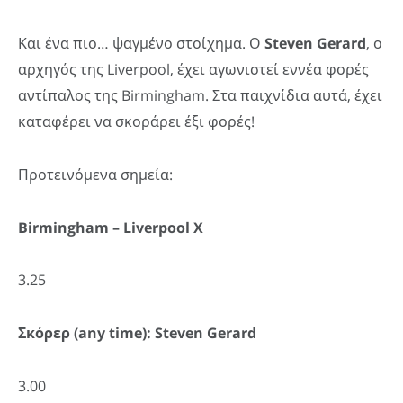
Και ένα πιο… ψαγμένο στοίχημα. Ο
Steven
Gerard
, ο
αρχηγός της Liverpool, έχει αγωνιστεί εννέα φορές
αντίπαλος της Birmingham. Στα παιχνίδια αυτά, έχει
καταφέρει να σκοράρει έξι φορές!
Προτεινόμενα σημεία:
Birmingham
–
Liverpool
X
3.25
Σκόρερ (
any time): Steven Gerard
3.00