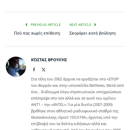
PREVIOUS ARTICLE
NEXT ARTICLE
Πού πας χωρίς επίθεση;
Σκοράρει κατά βούληση
ΚΏΣΤΑΣ ΒΡΟΥΛΉΣ
Facebook
X
(Twitter)
Στα τέλη του 2002 άρχισε να εργάζεται στα «ΣΠΟΡ
του Βορρά» και στην ιστοσελίδα BetNews. Μετά από
ένα… διάλειμμα λόγω στρατιωτικών υποχρεώσεων
επέστρεψε στο site αλλά και σε αυτό του ομίλου
ΑΝΤ1 – την «ANTEL». Για μία διετία (2007-2009)
βρέθηκε στον αθλητικό ραδιοφωνικό σταθμό της
Θεσσαλονίκης «Sport 103.0 FM», έχοντας υπό την
επίβλεψή του τα δελτία ειδήσεων αλλά και
καθημερινή εκπομπή. Από τον Ιανουάριο του 2008