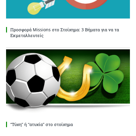
Προσφορά Missions στο Στοίχημα: 3 Βήματα για να τα
Εκμεταλλευτείς
“Τύχη” ή “ατυχία” στο στοίχημα