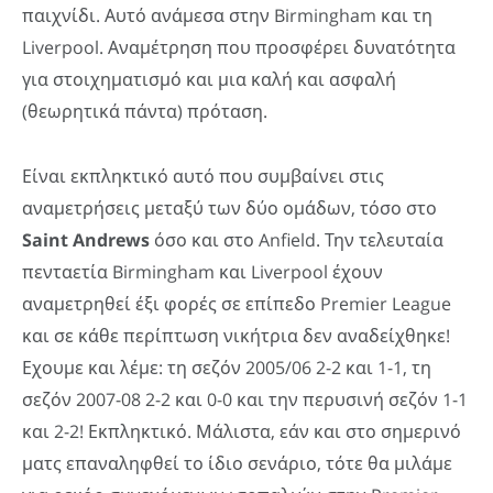
παιχνίδι. Αυτό ανάμεσα στην Birmingham και τη
Liverpool. Αναμέτρηση που προσφέρει δυνατότητα
για στοιχηματισμό και μια καλή και ασφαλή
(θεωρητικά πάντα) πρόταση.
Είναι εκπληκτικό αυτό που συμβαίνει στις
αναμετρήσεις μεταξύ των δύο ομάδων, τόσο στο
Saint
Andrews
όσο και στο Anfield. Την τελευταία
πενταετία Birmingham και Liverpool έχουν
αναμετρηθεί έξι φορές σε επίπεδο Premier League
και σε κάθε περίπτωση νικήτρια δεν αναδείχθηκε!
Εχουμε και λέμε: τη σεζόν 2005/06 2-2 και 1-1, τη
σεζόν 2007-08 2-2 και 0-0 και την περυσινή σεζόν 1-1
και 2-2! Εκπληκτικό. Μάλιστα, εάν και στο σημερινό
ματς επαναληφθεί το ίδιο σενάριο, τότε θα μιλάμε