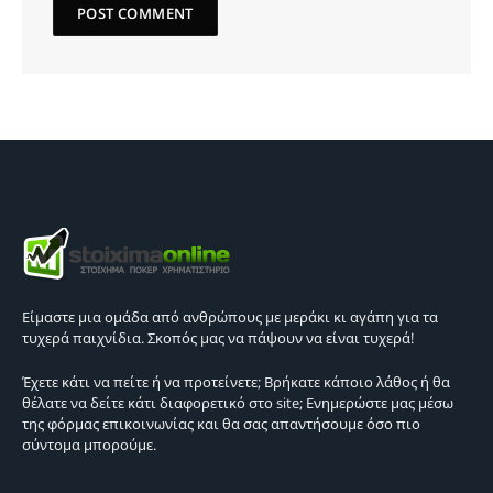
Είμαστε μια ομάδα από ανθρώπους με μεράκι κι αγάπη για τα
τυχερά παιχνίδια. Σκοπός μας να πάψουν να είναι τυχερά!
Έχετε κάτι να πείτε ή να προτείνετε; Βρήκατε κάποιο λάθος ή θα
θέλατε να δείτε κάτι διαφορετικό στο site; Ενημερώστε μας μέσω
της φόρμας επικοινωνίας και θα σας απαντήσουμε όσο πιο
σύντομα μπορούμε.