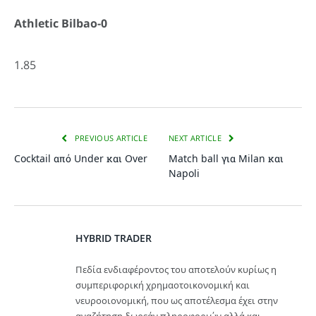
Athletic Bilbao-0
1.85
PREVIOUS ARTICLE
NEXT ARTICLE
Cocktail από Under και Over
Match ball για Milan και
Napoli
HYBRID TRADER
Πεδία ενδιαφέροντος του αποτελούν κυρίως η
συμπεριφορική χρημαοτοικονομική και
νευροοιονομική, που ως αποτέλεσμα έχει στην
αναζήτηση δωρεάν πληροφοριών αλλά και