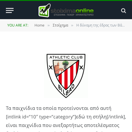
Βάσκων
BY
HYBRID TRADER
27 FEBRUARY 2011
YOU ARE AT:
Home
Στοίχημα
Η δύναμη της έδρας των Βάσκων
»
»
UPDATED:
12 JANUARY 2014
2 COMMENTS
2 MINS READ
Τα παιχνίδια τα οποία προτείνονται από αυτή
[intlink id=”10″ type=”category”]εδώ τη στήλη[/intlink],
είναι παιχνίδια που ανεξαρτήτως αποτελέσματος