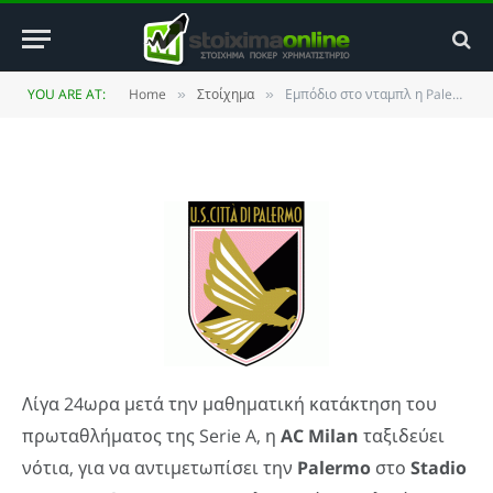
Εμπόδιο στο νταμπλ η Palermo
BY
ΚΏΣΤΑΣ ΒΡΟΥΛΉΣ
10 MAY 2011
UPDATED:
4
YOU ARE AT:
Home
Στοίχημα
Εμπόδιο στο νταμπλ η Palermo
»
»
JANUARY 2014
NO COMMENTS
2 MINS READ
Λίγα 24ωρα μετά την μαθηματική κατάκτηση του
πρωταθλήματος της Serie A, η
AC
Milan
ταξιδεύει
νότια, για να αντιμετωπίσει την
Palermo
στο
Stadio