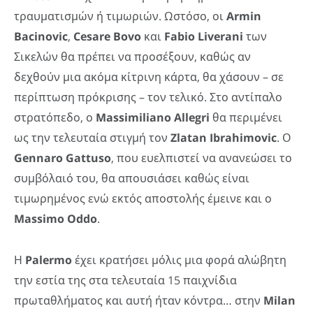
τραυματισμών ή τιμωριών. Ωστόσο, οι
Armin
Bacinovic
,
Cesare
Bovo
και
Fabio
Liverani
των
Σικελών θα πρέπει να προσέξουν, καθώς αν
δεχθούν μια ακόμα κίτρινη κάρτα, θα χάσουν – σε
περίπτωση πρόκρισης – τον τελικό. Στο αντίπαλο
στρατόπεδο, ο
Massimiliano
Allegri
θα περιμένει
ως την τελευταία στιγμή τον
Zlatan
Ibrahimovic
. Ο
Gennaro
Gattuso
, που ευελπιστεί να ανανεώσει το
συμβόλαιό του, θα απουσιάσει καθώς είναι
τιμωρημένος ενώ εκτός αποστολής έμεινε και ο
Massimo
Oddo
.
Η
Palermo
έχει κρατήσει μόλις μια φορά αλώβητη
την εστία της στα τελευταία 15 παιχνίδια
πρωταθλήματος και αυτή ήταν κόντρα… στην
Milan