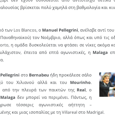
ζάρι δεν έχουν συνοδευτεί από αντίστοιχα θετικά 
αλουσίας βρίσκεται πολύ χαμηλά στη βαθμολογία και κι
ό των Los Blancos, ο
Manuel Pellegrini
, ανέλαβε αντί το
υ Παναθηναϊκού) τον Νοέμβριο, αλλά όπως και υπό τις ο
rto, η ομάδα δυσκολεύεται να φτάσει σε νίκες ακόμα κ
ουλάχιστον, έπειτα από επτά αγωνιστικές, η
Malaga
επι
α.
υ
Pellegrini
στο
Bernabeu
ήδη προκάλεσε σάλο
ξύ του Χιλιανού αλλά και του
Mourinho
.
ς από την πλευρά των παικτών της
Real
, ο
ς
Malaga
δεν μπορεί να περιμένει. Πάντως, η
ωσε τέσσερις αγωνιστικές αήττητη –
ης και μιας ισοπαλίας με τη Villareal στο Madrigal.