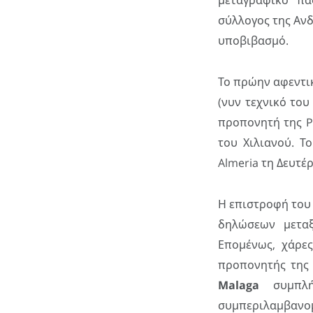
μεταγραφικό πα
σύλλογος της Ανδ
υποβιβασμό.
Το πρώην αφεντικ
(νυν τεχνικό το
προπονητή της Po
του Χιλιανού. Τ
Almeria τη Δευτέρ
Η επιστροφή το
δηλώσεων μετα
Επομένως, χάρε
προπονητής τη
Malaga
συμπλήρ
συμπεριλαμβανομέν