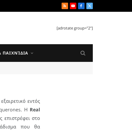
RSS
YouTube
Facebook
X
(Twitter)
[adrotate group="2"]
Ά ΠΑΙΧΝΊΔΙΑ
εξαιρετικό εντός
oquerones. Η
Real
ς επιστρέφει στο
βάδισμα που θα