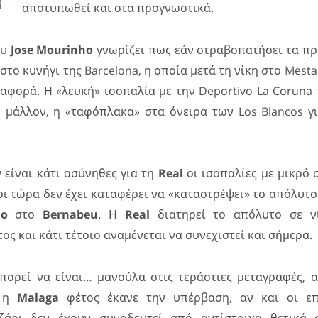
αποτυπωθεί και στα προγνωστικά.
ου
Jose Mourinho
γνωρίζει πως εάν στραβοπατήσει τα πρ
το κυνήγι της Barcelona, η οποία μετά τη νίκη στο Mestal
ιαφορά. Η «λευκή» ισοπαλία με την Deportivo La Coruna
, μάλλον, η «ταφόπλακα» στα όνειρα των Los Blancos γ
ν είναι κάτι ασύνηθες για τη
Real
οι ισοπαλίες με μικρό 
ι τώρα δεν έχει καταφέρει να «καταστρέψει» το απόλυτ
ho
στο
Bernabeu
. Η
Real
διατηρεί το απόλυτο σε νί
ος και κάτι τέτοιο αναμένεται να συνεχιστεί και σήμερα.
ορεί να είναι… μανούλα στις τεράστιες μεταγραφές, α
ι η
Malaga
φέτος έκανε την υπέρβαση, αν και οι επ