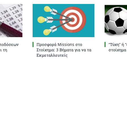
Αποδόσεων
Προσφορά Missions στο
“Τύχη” ή 
ι τη
Στοίχημα: 3 Βήματα για να τα
στοίχημα
Εκμεταλλευτείς