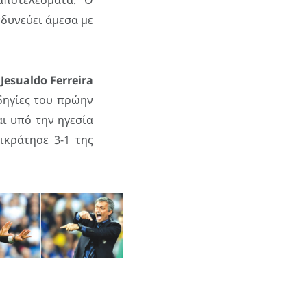
αποτελέσματα. Ο
νδυνεύει άμεσα με
υ
Jesualdo Ferreira
δηγίες του πρώην
αι υπό την ηγεσία
κράτησε 3-1 της