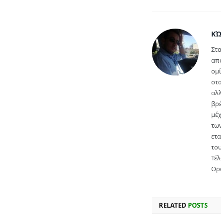
ΚΏ
Στα
απ
ομί
στα
αλλ
βρέ
μέ
των
ετα
του
Τέλ
Θρ
RELATED
POSTS