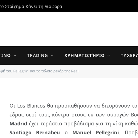
το Στοίχημα Κάνει τη Διαφορά
ellegrini και το τέλειο
ΖΊΝΟ
TRADING
ΧΡΗΜΑΤΙΣΤΉΡΙΟ
ΤΥΧΕΡ
φή του Pellegrini και το τέλειο ρεκόρ της Real
UPDATED:
4 JANUARY 2014
0 ΣΧΌΛΙΑ
2 MINS READ
Οι Los Blancos θα προσπαθήσουν να διευρύνουν το 
έδρας σερί τους κόντρα στους εκ των ουραγών B
Madrid
έχει τεράστιο προβάδισμα για τη νίκη καθώ
Santiago Bernabeu
ο
Manuel Pellegrini
. Προ