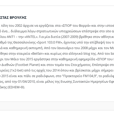
ΣΤΑΣ ΒΡΟΥΛΉΣ
 τέλη του 2002 άρχισε να εργάζεται στα «ΣΠΟΡ του Βορρά» και στην ιστο
ό ένα… διάλειμμα λόγω στρατιωτικών υποχρεώσεων επέστρεψε στο site αλ
λου ΑΝΤ1 – την «ANTEL». Για μία διετία (2007-2009) βρέθηκε στον αθλητ
θμό της Θεσσαλονίκης «Sport 103.0 FM», έχοντας υπό την επίβλεψή του τ
ά και καθημερινή εκπομπή. Από τον Ιανουάριο του 2008 μέχρι και τον Μά
θηκε στην εταιρεία «Betfair» και κυρίως στο ελληνικό blog της. Από τον 
χρι τον Μάιο του 2015 εργάστηκε στην καθημερινή εφημερίδα «ΣΠΟΡ του 
 Διεθνών (Footbet Planet) και στον τομέα του Στοιχήματος. Επέστρεψε στ
ιρείες (1x2-bet) από τις αρχές του 2014 όπου και βρίσκεται μέχρι σήμερ
 2015 είναι και πάλι σε ραδιόφωνο, στο “Πρακτορείο FM104,9”, το ραδι
ος, από την 01/04/2010, είναι μέλος της Ενωσης Συντακτών Ημερησίων 
άκης (ΕΣΗΕΜ-Θ).