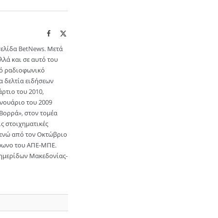
Facebook
X
(Twitter)
σελίδα BetNews. Μετά
λά και σε αυτό του
ικό ραδιοφωνικό
α δελτία ειδήσεων
ρτιο του 2010,
Ιανουάριο του 2009
Βορρά», στον τομέα
ις στοιχηματικές
α ενώ από τον Οκτώβριο
όφωνο του ΑΠΕ-ΜΠΕ.
Εφημερίδων Μακεδονίας-