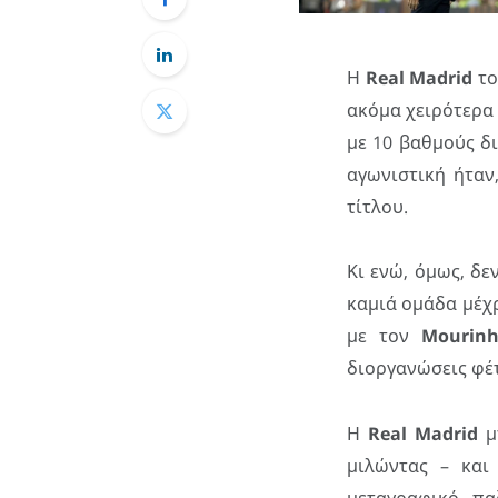
Η
Real Madrid
τ
ακόμα χειρότερα σ
με 10 βαθμούς δ
αγωνιστική ήταν
τίτλου.
Κι ενώ, όμως, δε
καμιά ομάδα μέχρ
με τον
Mourin
διοργανώσεις φέτ
Η
Real Madrid
μπ
μιλώντας – κα