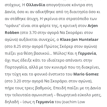
στόχους. Η
Ολλανδία
απογοήτευσε κόντρα στη
Δανία, όσο κι αν αδικήθηκε από τη διαιτησία όσο κι
αν στάθηκε άτυχη. Η γκρίνια στο στρατόπεδο των
“οράνιε” είναι στα φόρτε της, η κριτική στον
Arjen
Robben
(στο 3.70 στην αγορά Να Σκοράρει στον
αγώνα) αυξάνεται συνεχώς, ο
Klaas-Jan Huntelaar
(στο 8.25 στην αγορά Πρώτος Σκόρερ στον αγώνα)
πιέζει για θέση βασικού… Μύλος! Και η
Γερμανία
,
όχι πως έδειξε κάτι το ιδιαίτερο απέναντι στην
Πορτογαλία, αλλά με τον κυνισμό που τη διακρίνει,
την τύχη και το φονικό ένστικτο του
Mario Gomez
(στο 3.20 στην αγορά Να Σκοράρει στον αγώνα),
πήρε τους τρεις βαθμούς. Επειδή παίζει με τη Δανία
την τελευταία αγωνιστική – θεωρητικά εύκολο ματς,
δηλαδή – ίσως η
Γερμανία
του Joachim Low