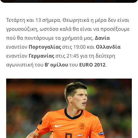
Τετάρτη και 13 σήμερα. Θεωρητικά η μέρα δεν είναι
γρουσούζικη, ωστόσο καλά θα είναι να προσέξουμε
πού θα ποντάρουμε τα χρήματά μας.
Δανία
εναντίον
Πορτογαλίας
στις 19:00 και
Ολλανδία
εναντίον
Γερμανίας
στις 21:45 για τη δεύτερη
αγωνιστική του
Β’ ομίλου
του
EURO 2012
.