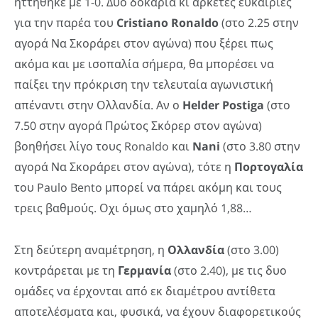
ηττήθηκε με 1-0. Δυο δοκάρια κι αρκετές ευκαιρίες
για την παρέα του
Cristiano Ronaldo
(στο 2.25 στην
αγορά Να Σκοράρει στον αγώνα) που ξέρει πως
ακόμα και με ισοπαλία σήμερα, θα μπορέσει να
παίξει την πρόκριση την τελευταία αγωνιστική
απέναντι στην Ολλανδία. Αν ο
Helder Postiga
(στο
7.50 στην αγορά Πρώτος Σκόρερ στον αγώνα)
βοηθήσει λίγο τους Ronaldo και
Nani
(στο 3.80 στην
αγορά Να Σκοράρει στον αγώνα), τότε η
Πορτογαλία
του Paulo Bento μπορεί να πάρει ακόμη και τους
τρεις βαθμούς. Οχι όμως στο χαμηλό 1,88…
Στη δεύτερη αναμέτρηση, η
Ολλανδία
(στο 3.00)
κοντράρεται με τη
Γερμανία
(στο 2.40), με τις δυο
ομάδες να έρχονται από εκ διαμέτρου αντίθετα
αποτελέσματα και, φυσικά, να έχουν διαφορετικούς