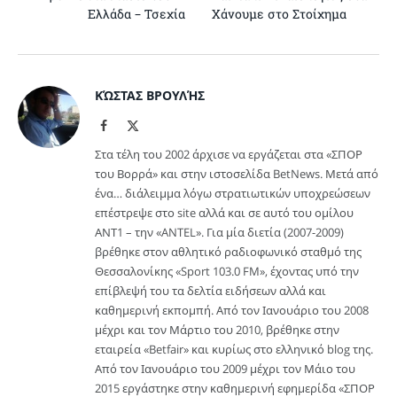
Ελλάδα – Τσεχία
Χάνουμε στο Στοίχημα
ΚΏΣΤΑΣ ΒΡΟΥΛΉΣ
Facebook
X
(Twitter)
Στα τέλη του 2002 άρχισε να εργάζεται στα «ΣΠΟΡ
του Βορρά» και στην ιστοσελίδα BetNews. Μετά από
ένα… διάλειμμα λόγω στρατιωτικών υποχρεώσεων
επέστρεψε στο site αλλά και σε αυτό του ομίλου
ΑΝΤ1 – την «ANTEL». Για μία διετία (2007-2009)
βρέθηκε στον αθλητικό ραδιοφωνικό σταθμό της
Θεσσαλονίκης «Sport 103.0 FM», έχοντας υπό την
επίβλεψή του τα δελτία ειδήσεων αλλά και
καθημερινή εκπομπή. Από τον Ιανουάριο του 2008
μέχρι και τον Μάρτιο του 2010, βρέθηκε στην
εταιρεία «Betfair» και κυρίως στο ελληνικό blog της.
Από τον Ιανουάριο του 2009 μέχρι τον Μάιο του
2015 εργάστηκε στην καθημερινή εφημερίδα «ΣΠΟΡ