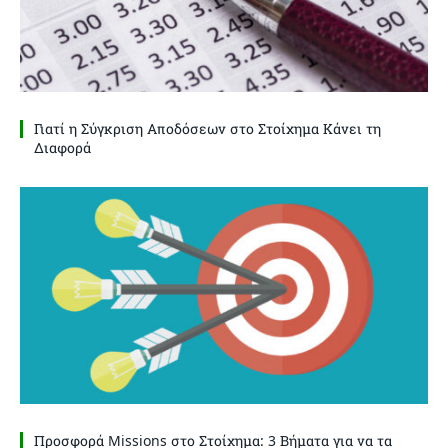
Γιατί η Σύγκριση Αποδόσεων στο Στοίχημα Κάνει τη
Διαφορά
Προσφορά Missions στο Στοίχημα: 3 Βήματα για να τα