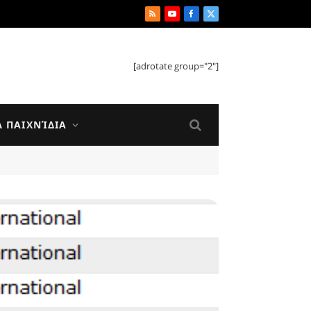
RSS
YouTube
Facebook
X
(Twitter)
[adrotate group="2"]
Ά ΠΑΙΧΝΊΔΙΑ