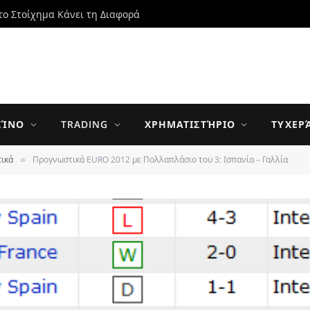
το Στοίχημα Κάνει τη Διαφορά
ΖΊΝΟ
TRADING
ΧΡΗΜΑΤΙΣΤΉΡΙΟ
ΤΥΧΕΡ
ικά
Προγνωστικά EURO 2012 με Πολλαπλάσιο του 3: Ισπανία – Γαλλία
»