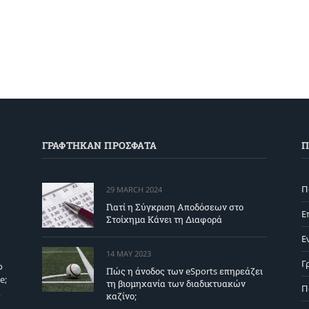
ΓΡΑΦΤΗΚΑΝ ΠΡΟΣΦΑΤΑ
Π
Π
29 MARCH 2024
Γιατί η Σύγκριση Αποδόσεων στο
Ε
Στοίχημα Κάνει τη Διαφορά
Ε
14 MAY 2023
Γ
ο
Πώς η άνοδος των eSports επηρεάζει
e;
τη βιομηχανία των διαδικτυακών
Π
ι
καζίνο;