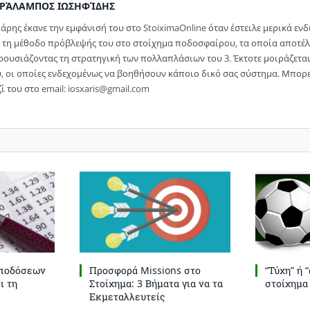
ΡΆΛΑΜΠΟΣ ΙΩΣΗΦΊΔΗΣ
άρης έκανε την εμφάνισή του στο StoiximaOnline όταν έστειλε μερικά εν
α τη μέθοδο πρόβλεψής του στο στοίχημα ποδοσφαίρου, τα οποία αποτέλ
ουσιάζοντας τη στρατηγική των πολλαπλάσιων του 3. Έκτοτε μοιράζεται 
υ, οι οποίες ενδεχομένως να βοηθήσουν κάποιο δικό σας σύστημα. Μπορε
ί του στο email:
iosxaris@gmail.com
Αποδόσεων
Προσφορά Missions στο
“Τύχη” ή 
ι τη
Στοίχημα: 3 Βήματα για να τα
στοίχημα
Εκμεταλλευτείς