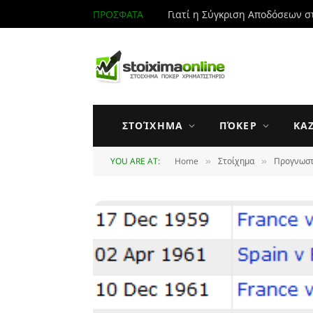
ΠΡΟΣΦΑΤΑ
Γιατί η Σύγκριση Αποδόσεων σ
ΣΤΟΊΧΗΜΑ
ΠΌΚΕΡ
ΚΑ
YOU ARE AT:
Home
Στοίχημα
Προγνωστ
»
»