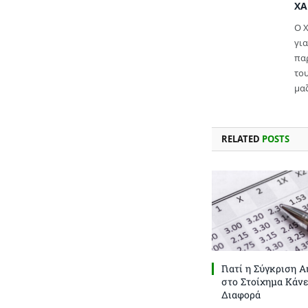
ΧΑ
Ο Χ
γι
παρ
το
μαζ
RELATED
POSTS
Γιατί η Σύγκριση 
στο Στοίχημα Κάνε
Διαφορά