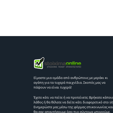
Είμαστε μια ομάδα από ανθρώπους με μεράκι κι
αγάπη για τα τυχερά παιχνίδια. Σκοπός μας να
πάψουν να είναι τυχερά!
Έχετε κάτι να πείτε ή να προτείνετε; Βρήκατε κάποι
λάθος ή θα θέλατε να δείτε κάτι διαφορετικό στο sit
Ενημερώστε μας μέσω της φόρμας επικοινωνίας κα
θα σας απαντήσουμε όσο πιο σύντομα μπορούμε.