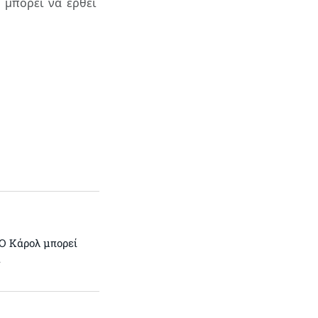
ί μπορεί να έρθει
Ο Κάρολ μπορεί
α