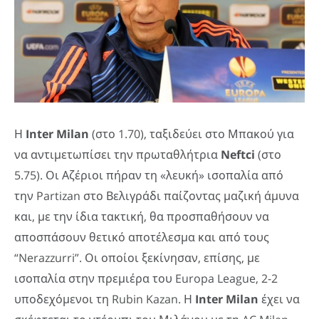
Η
Inter Milan
(στο 1.70), ταξιδεύει στο Μπακού για
να αντιμετωπίσει την πρωταθλήτρια
Neftci
(στο
5.75). Οι Αζέριοι πήραν τη «λευκή» ισοπαλία από
την Partizan στο Βελιγράδι παίζοντας μαζική άμυνα
και, με την ίδια τακτική, θα προσπαθήσουν να
αποσπάσουν θετικό αποτέλεσμα και από τους
“Nerazzurri”. Οι οποίοι ξεκίνησαν, επίσης, με
ισοπαλία στην πρεμιέρα του Europa League, 2-2
υποδεχόμενοι τη Rubin Kazan. Η
Inter Milan
έχει να