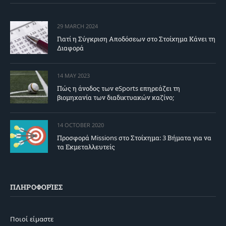
29 MARCH 2024
Γιατί η Σύγκριση Αποδόσεων στο Στοίχημα Κάνει τη
Διαφορά
14 MAY 2023
Πώς η άνοδος των eSports επηρεάζει τη
βιομηχανία των διαδικτυακών καζίνο;
14 OCTOBER 2020
Προσφορά Missions στο Στοίχημα: 3 Βήματα για να
τα Εκμεταλλευτείς
ΠΛΗΡΟΦΟΡΊΕΣ
Ποιοί είμαστε