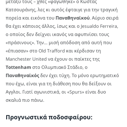
μεταξύ τους – χθες «φαγώθηκε» ο Κώστας
Κατσουράνης, λες κι αυτός έφταιγε για την τραγική
πορεία και εικόνα του
Παναθηναϊκού
. Αύριο σειρά
θα έχει κάποιος άλλος, ίσως και ο Jesualdo Ferreira,
ο οποίος δεν δείχνει ικανός να αφυπνίσει τους
«πράσινους». Την… μισή απόδοση από αυτή που
«έπιασαν» στο Old Trafford και κέρδισαν τη
Manchester United να έχουν οι παίκτες της
Tottenham
στο Ολυμπιακό Στάδιο, ο
Παναθηναϊκός
δεν έχει τύχη. Το μόνο ερωτηματικό
που έχω, είναι για τη διάθεση που θα δείξουν οι
Αγγλοι. Γιατί αγωνιστικά, οι «Spurs» είναι δυο
σκαλιά πιο πάνω.
Προγνωστικά ποδοσφαίρου: