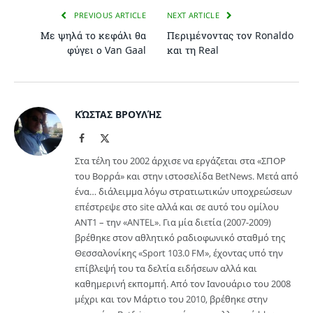
PREVIOUS ARTICLE
NEXT ARTICLE
Με ψηλά το κεφάλι θα
Περιμένοντας τον Ronaldo
φύγει ο Van Gaal
και τη Real
ΚΏΣΤΑΣ ΒΡΟΥΛΉΣ
Facebook
X
(Twitter)
Στα τέλη του 2002 άρχισε να εργάζεται στα «ΣΠΟΡ
του Βορρά» και στην ιστοσελίδα BetNews. Μετά από
ένα… διάλειμμα λόγω στρατιωτικών υποχρεώσεων
επέστρεψε στο site αλλά και σε αυτό του ομίλου
ΑΝΤ1 – την «ANTEL». Για μία διετία (2007-2009)
βρέθηκε στον αθλητικό ραδιοφωνικό σταθμό της
Θεσσαλονίκης «Sport 103.0 FM», έχοντας υπό την
επίβλεψή του τα δελτία ειδήσεων αλλά και
καθημερινή εκπομπή. Από τον Ιανουάριο του 2008
μέχρι και τον Μάρτιο του 2010, βρέθηκε στην