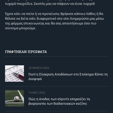
τυχερά παιχνίδια. Σκοπός μας να πάψουν να είναι τυχερά!
Έχετε κάτι να πείτε ή να προτείνετε; Βρήκατε κάποιο λάθος ή θα
θέλατε να δείτε κάτι διαφορετικό στο site; Ενημερώστε μας μέσω
της φόρμας επικοινωνίας και θα σας απαντήσουμε όσο πιο
σύντομα μπορούμε.
ΓΡΑΦΤΗΚΑΝ ΠΡΟΣΦΑΤΑ
29 MARCH 2024
Γιατί η Σύγκριση Αποδόσεων στο Στοίχημα Κάνει τη
Διαφορά
14 MAY 2023
Πώς η άνοδος των eSports επηρεάζει τη
βιομηχανία των διαδικτυακών καζίνο;