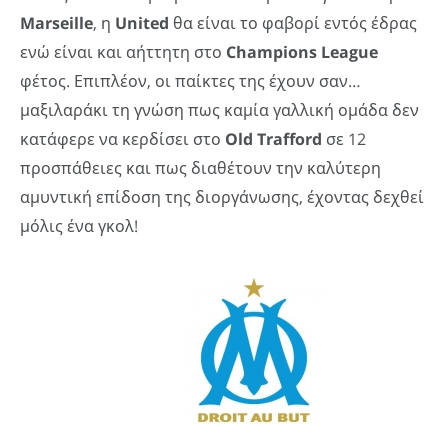
Marseille
, η
United
θα είναι το φαβορί εντός έδρας
ενώ είναι και αήττητη στο
Champions
League
φέτος. Επιπλέον, οι παίκτες της έχουν σαν…
μαξιλαράκι τη γνώση πως καμία γαλλική ομάδα δεν
κατάφερε να κερδίσει στο
Old
Trafford
σε 12
προσπάθειες και πως διαθέτουν την καλύτερη
αμυντική επίδοση της διοργάνωσης, έχοντας δεχθεί
μόλις ένα γκολ!