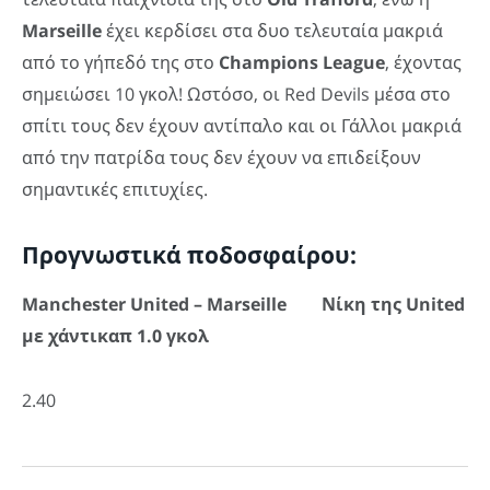
Marseille
έχει κερδίσει στα δυο τελευταία μακριά
από το γήπεδό της στο
Champions
League
, έχοντας
σημειώσει 10 γκολ! Ωστόσο, οι Red Devils μέσα στο
σπίτι τους δεν έχουν αντίπαλο και οι Γάλλοι μακριά
από την πατρίδα τους δεν έχουν να επιδείξουν
σημαντικές επιτυχίες.
Προγνωστικά ποδοσφαίρου:
Manchester
United – Marseille Νίκη
της
United
με
χάντικαπ
1.0 γκολ
2.40