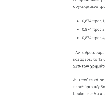
συγκεκριμένο τρό
0,874 προς 1
0,874 προς 3
0,874 προς 4
Αν αθροίσουμε 
καταφέρει το 12,
53% των χρημάτω
Αν υποθετικά σε
περιθώριο κέρδο
bookmaker θα απ