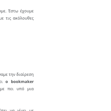
με. Έστω έχουμε
ε τις ακόλουθες
σαμε την διαίρεση
ότι
ο bookmaker
με πει υπό μια
πει να γίνει με