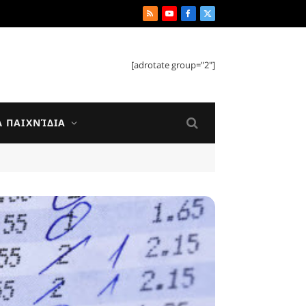
RSS
YouTube
Facebook
X
(Twitter)
[adrotate group="2"]
Ά ΠΑΙΧΝΊΔΙΑ