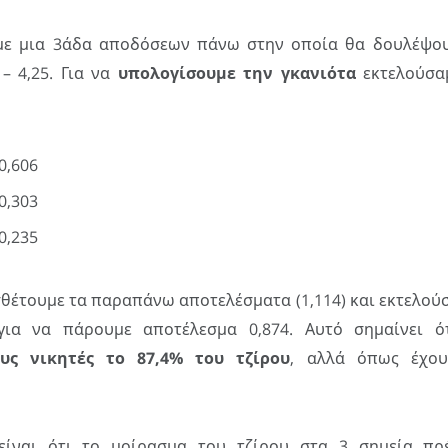
 με μια 3άδα αποδόσεων πάνω στην οποία θα δουλέψου
 – 4,25. Για να
υπολογίσουμε την γκανιότα
εκτελούσαμ
0,606
0,303
0,235
θέτουμε τα παραπάνω αποτελέσματα (1,114) και εκτελού
 για να πάρουμε αποτέλεσμα 0,874. Αυτό σημαίνει 
υς νικητές το 87,4% του τζίρου
, αλλά όπως έχου
ίναι ότι το μοίρασμα του τζίρου στα 3 σημεία πρέ