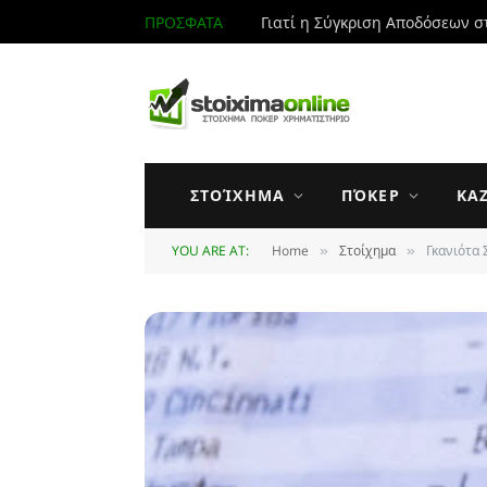
ΠΡΟΣΦΑΤΑ
Γιατί η Σύγκριση Αποδόσεων σ
ΣΤΟΊΧΗΜΑ
ΠΌΚΕΡ
ΚΑ
YOU ARE AT:
Home
Στοίχημα
Γκανιότα 
»
»