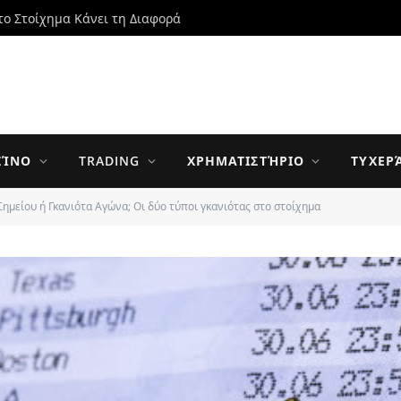
το Στοίχημα Κάνει τη Διαφορά
ΖΊΝΟ
TRADING
ΧΡΗΜΑΤΙΣΤΉΡΙΟ
ΤΥΧΕΡ
Σημείου ή Γκανιότα Αγώνα; Οι δύο τύποι γκανιότας στο στοίχημα