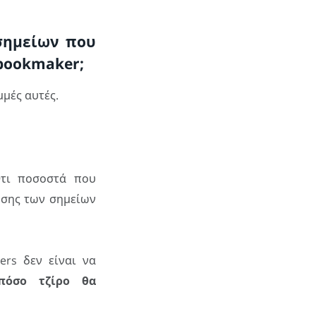
 σημείων που
bookmaker;
μμές αυτές.
Ότι ποσοστά που
υσης των σημείων
rs δεν είναι να
πόσο τζίρο θα