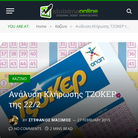
YOU ARE AT:
Home
Καζίνο
Ανάλυση Κλήρωσης ΤΖΟΚΕΡ της 22/2
»
»
ΚΑΖΊΝΟ
Ανάλυση Κλήρωσης ΤΖΟΚΕΡ
της 22/2
BY
ΣΤΈΦΑΝΟΣ ΜΆΞΙΜΟΣ
27 FEBRUARY 2015
NO COMMENTS
2 MINS READ