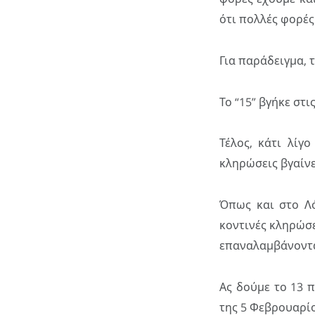
ότι πολλές φορές
Για παράδειγμα, τ
Το “15” βγήκε στ
Τέλος, κάτι λίγ
κληρώσεις βγαίνει
Όπως και στο Λό
κοντινές κληρώσε
επαναλαμβάνονται
Ας δούμε το 13 
της 5 Φεβρουαρί