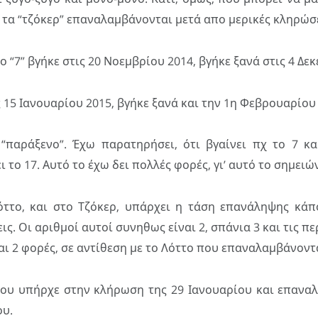
 τα “τζόκερ” επαναλαμβάνονται μετά απο μερικές κληρώσε
ο “7” βγήκε στις 20 Νοεμβρίου 2014, βγήκε ξανά στις 4 Δε
ις 15 Ιανουαρίου 2015, βγήκε ξανά και την 1η Φεβρουαρίου
ο “παράξενο”. Έχω παρατηρήσει, ότι βγαίνει πχ το 7 κα
 το 17. Αυτό το έχω δει πολλές φορές, γι’ αυτό το σημειώ
ττο, και στο Τζόκερ, υπάρχει η τάση επανάληψης κά
ις. Οι αριθμοί αυτοί συνηθως είναι 2, σπάνια 3 και τις π
 2 φορές, σε αντίθεση με το Λόττο που επαναλαμβάνοντα
που υπήρχε στην κλήρωση της 29 Ιανουαρίου και επανα
ου.