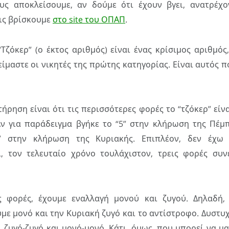
ς αποκλείσουμε, αν δούμε ότι έχουν βγει, ανατρέχο
τις βρίσκουμε
στο site του ΟΠΑΠ
.
ζόκερ” (ο έκτος αριθμός) είναι ένας κρίσιμος αριθμός
είμαστε οι νικητές της πρώτης κατηγορίας. Είναι αυτός 
ήρηση είναι ότι τις περισσότερες φορές το “τζόκερ” είν
ν για παράδειγμα βγήκε το “5” στην κλήρωση της Πέμ
” στην κλήρωση της Κυριακής. Επιπλέον, δεν έχω
, τον τελευταίο χρόνο τουλάχιστον, τρεις φορές συν
ς φορές, έχουμε εναλλαγή μονού και ζυγού. Δηλαδή,
με μονό και την Κυριακή ζυγό και το αντίστροφο. Δυστυ
 ζυγό-ζυγό και μονό-μονό. Κάτι, όμως, που μπορεί να μα