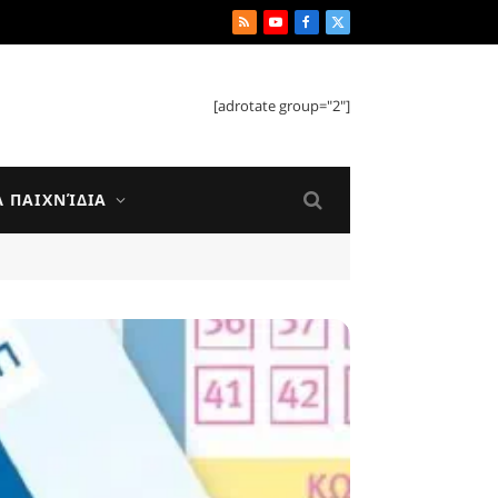
RSS
YouTube
Facebook
X
(Twitter)
[adrotate group="2"]
Ά ΠΑΙΧΝΊΔΙΑ