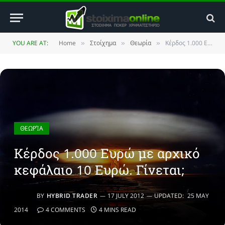
YOU ARE AT:
Home
Στοίχημα
Θεωρία
Κέρδος 1.000 Ευρώ με αρχικό κεφάλαιο 10 Ευρώ. Γίνεται;
»
»
»
ΘΕΩΡΊΑ
Κέρδος 1.000 Ευρώ με αρχικό
κεφάλαιο 10 Ευρώ. Γίνεται;
BY
HYBRID TRADER
17 JULY 2012
UPDATED:
25 MAY
2014
4 COMMENTS
4 MINS READ