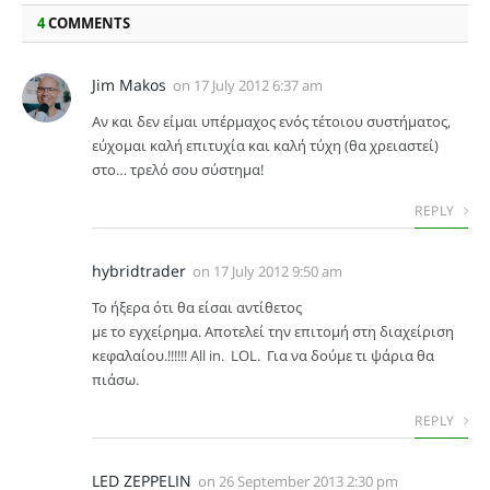
4
COMMENTS
Jim Makos
on
17 July 2012 6:37 am
Αν και δεν είμαι υπέρμαχος ενός τέτοιου συστήματος,
εύχομαι καλή επιτυχία και καλή τύχη (θα χρειαστεί)
στο… τρελό σου σύστημα!
REPLY
hybridtrader
on
17 July 2012 9:50 am
Το ήξερα ότι θα είσαι αντίθετος
με το εγχείρημα. Αποτελεί την επιτομή στη διαχείριση
κεφαλαίου.!!!!!! All in. LOL. Για να δούμε τι ψάρια θα
πιάσω.
REPLY
LED ZEPPELIN
on
26 September 2013 2:30 pm