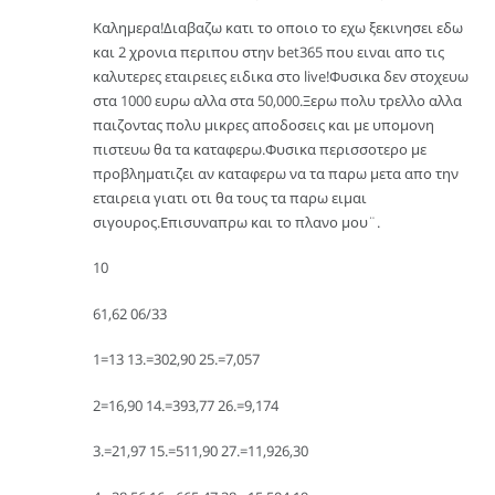
Καλημερα!Διαβαζω κατι το οποιο το εχω ξεκινησει εδω
και 2 χρονια περιπου στην bet365 που ειναι απο τις
καλυτερες εταιρειες ειδικα στο live!Φυσικα δεν στοχευω
στα 1000 ευρω αλλα στα 50,000.Ξερω πολυ τρελλο αλλα
παιζοντας πολυ μικρες αποδοσεις και με υπομονη
πιστευω θα τα καταφερω.Φυσικα περισσοτερο με
προβληματιζει αν καταφερω να τα παρω μετα απο την
εταιρεια γιατι οτι θα τους τα παρω ειμαι
σιγουρος.Επισυναπρω και το πλανο μου¨.
10
61,62 06/33
1=13 13.=302,90 25.=7,057
2=16,90 14.=393,77 26.=9,174
3.=21,97 15.=511,90 27.=11,926,30