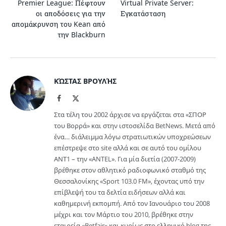
Premier League: Πέφτουν
Virtual Private Server:
οι αποδόσεις για την
Εγκατάσταση
απομάκρυνση του Kean από
την Blackburn
ΚΏΣΤΑΣ ΒΡΟΥΛΉΣ
Facebook
X
(Twitter)
Στα τέλη του 2002 άρχισε να εργάζεται στα «ΣΠΟΡ
του Βορρά» και στην ιστοσελίδα BetNews. Μετά από
ένα… διάλειμμα λόγω στρατιωτικών υποχρεώσεων
επέστρεψε στο site αλλά και σε αυτό του ομίλου
ΑΝΤ1 – την «ANTEL». Για μία διετία (2007-2009)
βρέθηκε στον αθλητικό ραδιοφωνικό σταθμό της
Θεσσαλονίκης «Sport 103.0 FM», έχοντας υπό την
επίβλεψή του τα δελτία ειδήσεων αλλά και
καθημερινή εκπομπή. Από τον Ιανουάριο του 2008
μέχρι και τον Μάρτιο του 2010, βρέθηκε στην
εταιρεία «Betfair» και κυρίως στο ελληνικό blog της.