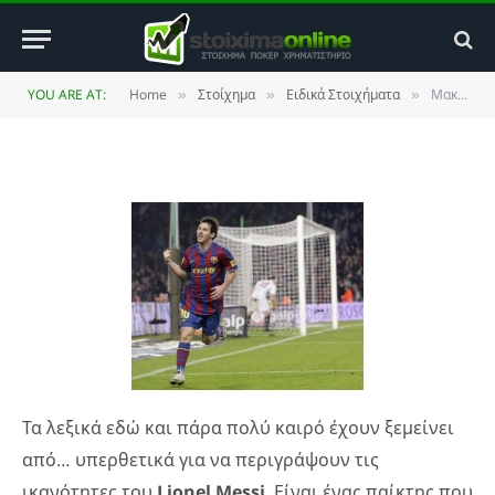
Cesar Rodriguez
BY
ΚΏΣΤΑΣ ΒΡΟΥΛΉΣ
6 OCTOBER 2011
YOU ARE AT:
Home
Στοίχημα
Ειδικά Στοιχήματα
Μακροχρόνιο στοίχημα στον Lionel Messi: Γιατί θα σπάσει αργά ή γρήγορα το ρεκόρ του Cesar Rodriguez
»
»
»
UPDATED:
25 MAY 2014
NO COMMENTS
2 MINS READ
Τα λεξικά εδώ και πάρα πολύ καιρό έχουν ξεμείνει
από… υπερθετικά για να περιγράψουν τις
ικανότητες του
Lionel Messi
. Είναι ένας παίκτης που