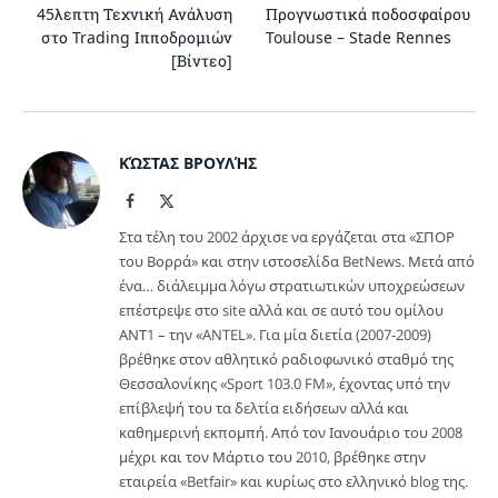
45λεπτη Τεχνική Ανάλυση
Προγνωστικά ποδοσφαίρου
στο Trading Ιπποδρομιών
Toulouse – Stade Rennes
[Βίντεο]
ΚΏΣΤΑΣ ΒΡΟΥΛΉΣ
Facebook
X
(Twitter)
Στα τέλη του 2002 άρχισε να εργάζεται στα «ΣΠΟΡ
του Βορρά» και στην ιστοσελίδα BetNews. Μετά από
ένα… διάλειμμα λόγω στρατιωτικών υποχρεώσεων
επέστρεψε στο site αλλά και σε αυτό του ομίλου
ΑΝΤ1 – την «ANTEL». Για μία διετία (2007-2009)
βρέθηκε στον αθλητικό ραδιοφωνικό σταθμό της
Θεσσαλονίκης «Sport 103.0 FM», έχοντας υπό την
επίβλεψή του τα δελτία ειδήσεων αλλά και
καθημερινή εκπομπή. Από τον Ιανουάριο του 2008
μέχρι και τον Μάρτιο του 2010, βρέθηκε στην
εταιρεία «Betfair» και κυρίως στο ελληνικό blog της.