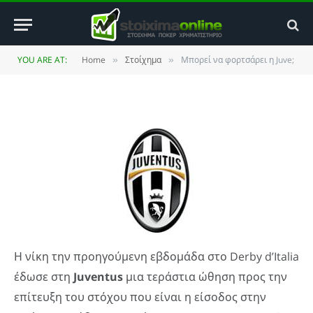
Μπορεί να φορτσάρει η Juve;
BY
ΚΏΣΤΑΣ ΒΡΟΥΛΉΣ
20 FEBRUARY 2011
YOU ARE AT:
Home
Στοίχημα
Μπορεί να φορτσάρει η Juve;
»
»
UPDATED:
4 JANUARY 2014
NO COMMENTS
2 MINS READ
Η νίκη την προηγούμενη εβδομάδα στο Derby d’Italia
έδωσε στη
Juventus
μια τεράστια ώθηση προς την
επίτευξη του στόχου που είναι η είσοδος στην