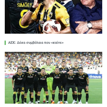
ΑΕΚ: Δέκα συμβόλαια που «καίνε»