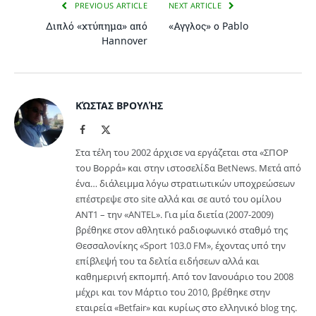
PREVIOUS ARTICLE
NEXT ARTICLE
Διπλό «χτύπημα» από
«Αγγλος» ο Pablo
Hannover
ΚΏΣΤΑΣ ΒΡΟΥΛΉΣ
Facebook
X
(Twitter)
Στα τέλη του 2002 άρχισε να εργάζεται στα «ΣΠΟΡ
του Βορρά» και στην ιστοσελίδα BetNews. Μετά από
ένα… διάλειμμα λόγω στρατιωτικών υποχρεώσεων
επέστρεψε στο site αλλά και σε αυτό του ομίλου
ΑΝΤ1 – την «ANTEL». Για μία διετία (2007-2009)
βρέθηκε στον αθλητικό ραδιοφωνικό σταθμό της
Θεσσαλονίκης «Sport 103.0 FM», έχοντας υπό την
επίβλεψή του τα δελτία ειδήσεων αλλά και
καθημερινή εκπομπή. Από τον Ιανουάριο του 2008
μέχρι και τον Μάρτιο του 2010, βρέθηκε στην
εταιρεία «Betfair» και κυρίως στο ελληνικό blog της.