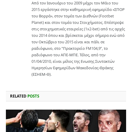
Από τον Ιανουάριο του 2009 μέχρι τον Μάιο του
2015 εργάστηκε στην καθημερινή εφημερίδα «ΣΠΟΡ
του Βορρά», στον τομέα των Διεθνών (Footbet
Planet) και στον τομέα του Στοιχήματος. Επέστρεψε
στις στοιχηματικές εταιρείες (1x2-bet) από τις αρχές
του 2014 όπου και βρίσκεται μέχρι σήμερα ενώ από
τον Οκτώβριο του 2015 είναι και πάλι σε
ραδιόφωνο, στο “Πρακτορείο FM104,9”, το
ραδιόφωνο του ΑΠΕ-ΜΠΕ. Τέλος, από την
01/04/2010, είναι μέλος της Ενωσης Συντακτών
Ημερησίων Εφημερίδων Μακεδονίας-Θράκης
(ΕΣΗΕΜ-Θ).
RELATED
POSTS