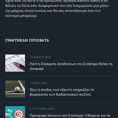
Έχετε κάτι να πείτε ή να προτείνετε; Βρήκατε κάποιο λάθος ή θα
θέλατε να δείτε κάτι διαφορετικό στο site; Ενημερώστε μας μέσω
της φόρμας επικοινωνίας και θα σας απαντήσουμε όσο πιο
σύντομα μπορούμε.
ΓΡΑΦΤΗΚΑΝ ΠΡΟΣΦΑΤΑ
29 MARCH 2024
Γιατί η Σύγκριση Αποδόσεων στο Στοίχημα Κάνει τη
Διαφορά
14 MAY 2023
Πώς η άνοδος των eSports επηρεάζει τη
βιομηχανία των διαδικτυακών καζίνο;
14 OCTOBER 2020
Προσφορά Missions στο Στοίχημα: 3 Βήματα για να