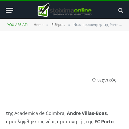
Villas-Boas
BY
ΚΏΣΤΑΣ ΒΡΟΥΛΉΣ
3 JUNE 2010
UPDATED:
27
YOU ARE AT:
Home
Ειδήσεις
Νέος προπονητής της Porto ο Villas-Boas
»
»
NOVEMBER 2013
NO COMMENTS
1 MIN READ
Ο τεχνικός
της Academica de Coimbra,
Andre
Villas-
Boas
,
προσλήφθηκε ως νέος προπονητής της
FC
Porto
.