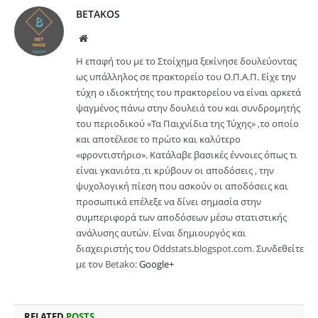
BETAKOS
Website
Η επαφή του με το Στοίχημα ξεκίνησε δουλεύοντας
ως υπάλληλος σε πρακτορείο του Ο.Π.Α.Π. Είχε την
τύχη ο ιδιοκτήτης του πρακτορείου να είναι αρκετά
ψαγμένος πάνω στην δουλειά του και συνδρομητής
του περιοδικού «Τα Παιχνίδια της Τύχης» ,το οποίο
και αποτέλεσε το πρώτο και καλύτερο
«φροντιστήριο». Κατάλαβε βασικές έννοιες όπως τι
είναι γκανιότα ,τι κρύβουν οι αποδόσεις , την
ψυχολογική πίεση που ασκούν οι αποδόσεις και
προσωπικά επέλεξε να δίνει σημασία στην
συμπεριφορά των αποδόσεων μέσω στατιστικής
ανάλυσης αυτών. Είναι δημιουργός και
διαχειριστής του Oddstats.blogspot.com. Συνδεθείτε
με τον Betako:
Google+
RELATED
POSTS