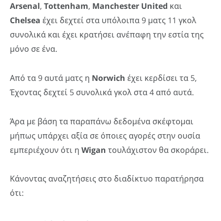
Arsenal
,
Tottenham
,
Manchester
United
και
Chelsea
έχει δεχτεί στα υπόλοιπα 9 ματς 11 γκολ
συνολικά και έχει κρατήσει ανέπαφη την εστία της
μόνο σε ένα.
Από τα 9 αυτά ματς η
Norwich
έχει κερδίσει τα 5,
Έχοντας δεχτεί 5 συνολικά γκολ στα 4 από αυτά.
Άρα με βάση τα παραπάνω δεδομένα σκέφτομαι
μήπως υπάρχει αξία σε όποιες αγορές στην ουσία
εμπεριέχουν ότι η
Wigan
τουλάχιστον θα σκοράρει.
Κάνοντας αναζητήσεις στο διαδίκτυο παρατήρησα
ότι: