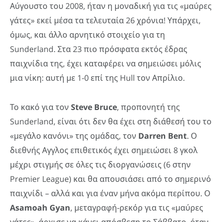
Αύγουστο του 2008, ήταν η μοναδική για τις «μαύρες
γάτες» εκεί μέσα τα τελευταία 26 χρόνια! Υπάρχει,
όμως, και άλλο αρνητικό στοιχείο για τη
Sunderland. Στα 23 πιο πρόσφατα εκτός έδρας
παιχνίδια της, έχει καταφέρει να σημειώσει μόλις
μια νίκη: αυτή με 1-0 επί της Hull τον Απρίλιο.
Το κακό για τον
Steve Bruce
, προπονητή της
Sunderland, είναι ότι δεν θα έχει στη διάθεσή του το
«μεγάλο κανόνι» της ομάδας, τον
Darren Bent
. Ο
διεθνής Αγγλος επιθετικός έχει σημειώσει 8 γκολ
μέχρι στιγμής σε όλες τις διοργανώσεις (6 στην
Premier League) και θα απουσιάσει από το σημερινό
παιχνίδι – αλλά και για έναν μήνα ακόμα περίπου. Ο
Asamoah Gyan
, μεταγραφή-ρεκόρ για τις «μαύρες
γάτες», άρχισε να κάνει απόσβεση το Σάββατο, όταν