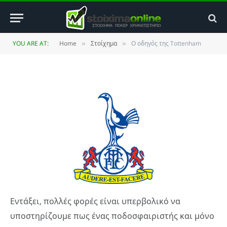
Ο οδηγός της Tottenham
BY
ΚΏΣΤΑΣ ΒΡΟΥΛΉΣ
9 NOVEMBER 2010
YOU ARE AT:
Home
Στοίχημα
Ο οδηγός της Tottenham
»
»
UPDATED:
4 JANUARY 2014
NO COMMENTS
2 MINS READ
Εντάξει, πολλές φορές είναι υπερβολικό να
υποστηρίζουμε πως ένας ποδοσφαιριστής και μόνο