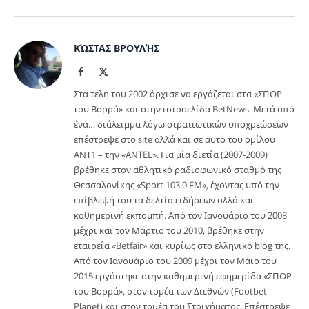
ΚΏΣΤΑΣ ΒΡΟΥΛΉΣ
Facebook
X
(Twitter)
Στα τέλη του 2002 άρχισε να εργάζεται στα «ΣΠΟΡ
του Βορρά» και στην ιστοσελίδα BetNews. Μετά από
ένα… διάλειμμα λόγω στρατιωτικών υποχρεώσεων
επέστρεψε στο site αλλά και σε αυτό του ομίλου
ΑΝΤ1 – την «ANTEL». Για μία διετία (2007-2009)
βρέθηκε στον αθλητικό ραδιοφωνικό σταθμό της
Θεσσαλονίκης «Sport 103.0 FM», έχοντας υπό την
επίβλεψή του τα δελτία ειδήσεων αλλά και
καθημερινή εκπομπή. Από τον Ιανουάριο του 2008
μέχρι και τον Μάρτιο του 2010, βρέθηκε στην
εταιρεία «Betfair» και κυρίως στο ελληνικό blog της.
Από τον Ιανουάριο του 2009 μέχρι τον Μάιο του
2015 εργάστηκε στην καθημερινή εφημερίδα «ΣΠΟΡ
του Βορρά», στον τομέα των Διεθνών (Footbet
Planet) και στον τομέα του Στοιχήματος. Επέστρεψε