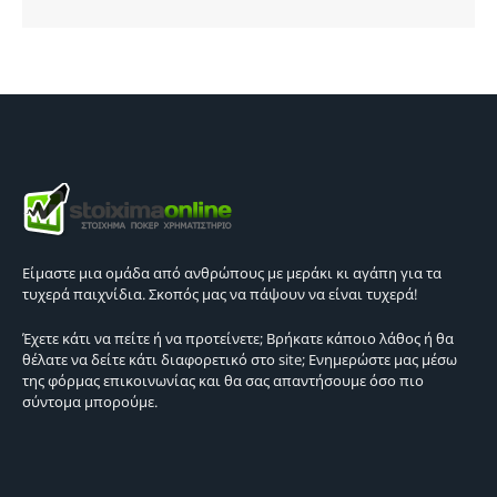
Είμαστε μια ομάδα από ανθρώπους με μεράκι κι αγάπη για τα
τυχερά παιχνίδια. Σκοπός μας να πάψουν να είναι τυχερά!
Έχετε κάτι να πείτε ή να προτείνετε; Βρήκατε κάποιο λάθος ή θα
θέλατε να δείτε κάτι διαφορετικό στο site; Ενημερώστε μας μέσω
της φόρμας επικοινωνίας και θα σας απαντήσουμε όσο πιο
σύντομα μπορούμε.