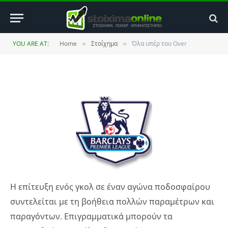
Όλα υπέρ του Over
BY
HYBRID TRADER
1 NOVEMBER 2010
YOU ARE AT:
Home
Στοίχημα
Όλα υπέρ του Over
»
»
UPDATED:
12 JANUARY 2014
NO COMMENTS
3 MINS READ
Η επίτευξη ενός γκολ σε έναν αγώνα ποδοσφαίρου
συντελείται με τη βοήθεια πολλών παραμέτρων και
παραγόντων. Επιγραμματικά μπορούν τα