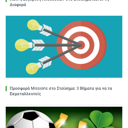
Διαφορά
Προσφορά Missions στο Στοίχημα: 3 Βήματα για να τα
Εκμεταλλευτείς