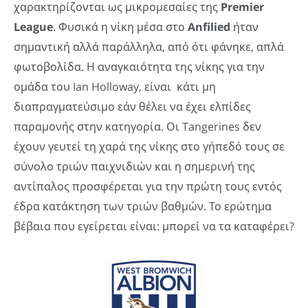
χαρακτηρίζονται ως μικρομεσαίες της
Premier
League
. Φυσικά η νίκη μέσα στο
Anfilied
ήταν
σημαντική αλλά παράλληλα, από ότι φάνηκε, απλά
φωτοβολίδα. Η αναγκαιότητα της νίκης για την
ομάδα του Ian Holloway, είναι κάτι μη
διαπραγματεύσιμο εάν θέλει να έχει ελπίδες
παραμονής στην κατηγορία. Οι Tangerines δεν
έχουν γευτεί τη χαρά της νίκης στο γήπεδό τους σε
σύνολο τριών παιχνιδιών και η σημερινή της
αντίπαλος προσφέρεται για την πρώτη τους εντός
έδρα κατάκτηση των τριών βαθμών. Το ερώτημα
βέβαια που εγείρεται είναι: μπορεί να τα καταφέρει?