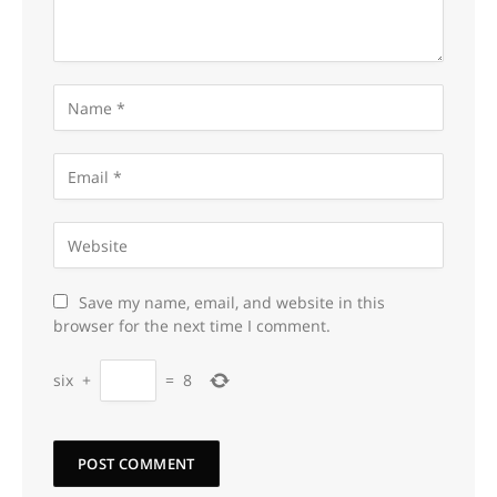
Save my name, email, and website in this
browser for the next time I comment.
six
+
=
8