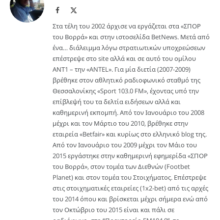
Facebook
X
(Twitter)
Στα τέλη του 2002 άρχισε να εργάζεται στα «ΣΠΟΡ
του Βορρά» και στην ιστοσελίδα BetNews. Μετά από
ένα… διάλειμμα λόγω στρατιωτικών υποχρεώσεων
επέστρεψε στο site αλλά και σε αυτό του ομίλου
ΑΝΤ1 – την «ANTEL». Για μία διετία (2007-2009)
βρέθηκε στον αθλητικό ραδιοφωνικό σταθμό της
Θεσσαλονίκης «Sport 103.0 FM», έχοντας υπό την
επίβλεψή του τα δελτία ειδήσεων αλλά και
καθημερινή εκπομπή. Από τον Ιανουάριο του 2008
μέχρι και τον Μάρτιο του 2010, βρέθηκε στην
εταιρεία «Betfair» και κυρίως στο ελληνικό blog της.
Από τον Ιανουάριο του 2009 μέχρι τον Μάιο του
2015 εργάστηκε στην καθημερινή εφημερίδα «ΣΠΟΡ
του Βορρά», στον τομέα των Διεθνών (Footbet
Planet) και στον τομέα του Στοιχήματος. Επέστρεψε
στις στοιχηματικές εταιρείες (1x2-bet) από τις αρχές
του 2014 όπου και βρίσκεται μέχρι σήμερα ενώ από
τον Οκτώβριο του 2015 είναι και πάλι σε