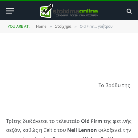
Old Firm… γοήτρου
BY
ΚΏΣΤΑΣ ΒΡΟΥΛΉΣ
4 MAY 2010
UPDATED:
4
YOU ARE AT:
Home
Στοίχημα
Old Firm… γοήτρου
»
»
JANUARY 2014
NO COMMENTS
3 MINS READ
Το βράδυ της
Τρίτης διεξάγεται το τελευταίο
Old
Firm
της φετινής
σεζόν, καθώς η Celtic του
Neil
Lennon
φιλοξενεί την