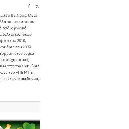
Facebook
X
(Twitter)
σελίδα BetNews. Μετά
λά και σε αυτό του
ικό ραδιοφωνικό
α δελτία ειδήσεων
ρτιο του 2010,
Ιανουάριο του 2009
Βορρά», στον τομέα
ις στοιχηματικές
α ενώ από τον Οκτώβριο
όφωνο του ΑΠΕ-ΜΠΕ.
Εφημερίδων Μακεδονίας-