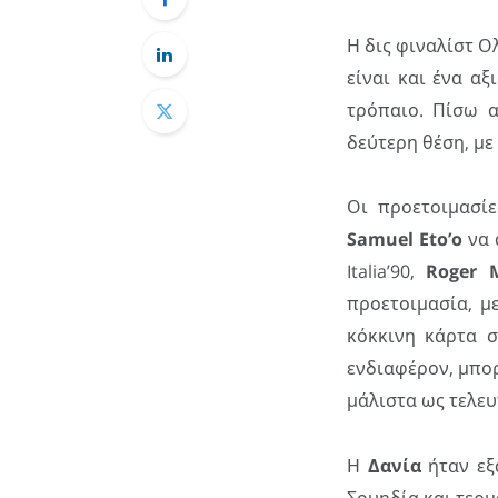
Η δις φιναλίστ Ολ
είναι και ένα α
τρόπαιο. Πίσω α
δεύτερη θέση, με
Οι προετοιμασί
Samuel
Eto
’
o
να 
Italia’90,
Roger
προετοιμασία, μ
κόκκινη κάρτα σ
ενδιαφέρον, μπορ
μάλιστα ως τελευ
Η
Δανία
ήταν εξ