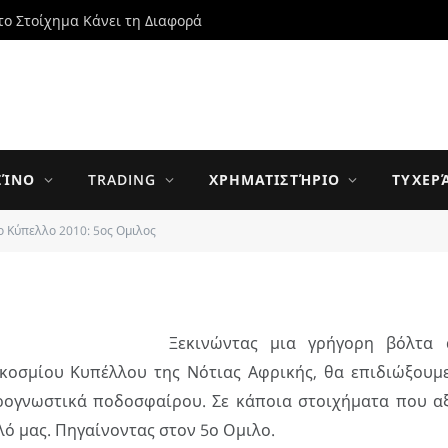
το Στοίχημα Κάνει τη Διαφορά
ο 2010: 5ος Ομιλος
ΖΊΝΟ
TRADING
ΧΡΗΜΑΤΙΣΤΉΡΙΟ
ΤΥΧΕΡ
ο Κύπελλο 2010: 5ος Ομιλος
UPDATED:
4 JANUARY 2014
0 ΣΧΌΛΙΑ
3 MINS READ
Ξεκινώντας μια γρήγορη βόλτα
κοσμίου Κυπέλλου της Νότιας Αφρικής, θα επιδιώξουμ
ρογνωστικά ποδοσφαίρου. Σε κάποια στοιχήματα που αξ
ό μας. Πηγαίνοντας στον 5ο Ομιλο.