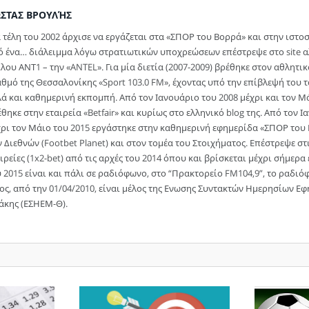
ΣΤΑΣ ΒΡΟΥΛΉΣ
 τέλη του 2002 άρχισε να εργάζεται στα «ΣΠΟΡ του Βορρά» και στην ιστο
ό ένα… διάλειμμα λόγω στρατιωτικών υποχρεώσεων επέστρεψε στο site αλ
λου ΑΝΤ1 – την «ANTEL». Για μία διετία (2007-2009) βρέθηκε στον αθλητ
θμό της Θεσσαλονίκης «Sport 103.0 FM», έχοντας υπό την επίβλεψή του τ
ά και καθημερινή εκπομπή. Από τον Ιανουάριο του 2008 μέχρι και τον Μά
θηκε στην εταιρεία «Betfair» και κυρίως στο ελληνικό blog της. Από τον 
χρι τον Μάιο του 2015 εργάστηκε στην καθημερινή εφημερίδα «ΣΠΟΡ του 
 Διεθνών (Footbet Planet) και στον τομέα του Στοιχήματος. Επέστρεψε στ
ιρείες (1x2-bet) από τις αρχές του 2014 όπου και βρίσκεται μέχρι σήμερ
 2015 είναι και πάλι σε ραδιόφωνο, στο “Πρακτορείο FM104,9”, το ραδι
ος, από την 01/04/2010, είναι μέλος της Ενωσης Συντακτών Ημερησίων 
άκης (ΕΣΗΕΜ-Θ).