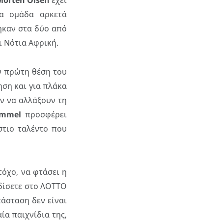
Morten
Olsen
έχει
ια ομάδα αρκετά
ηκαν στα δύο από
ι Νότια Αφρική.
ην πρώτη θέση του
ηση και για πλάκα
ν να αλλάξουν τη
mmel
προσφέρει
στιο ταλέντο που
τόχο, να φτάσει η
ρδίσετε στο ΛΟΤΤΟ
τάσταση δεν είναι
ία παιχνίδια της,