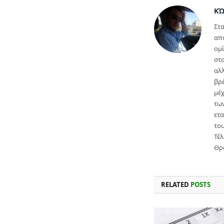
ΚΏ
Στα
απ
ομί
στα
αλλ
βρέ
μέ
των
ετα
του
Τέλ
Θρ
RELATED
POSTS