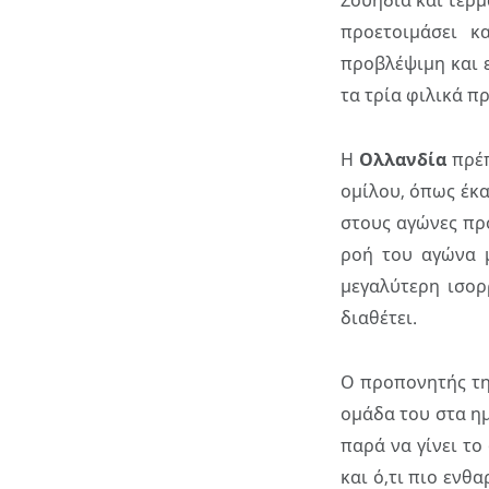
Σουηδία και τερμ
προετοιμάσει κ
προβλέψιμη και 
τα τρία φιλικά π
Η
Ολλανδία
πρέπ
ομίλου, όπως έκα
στους αγώνες πρ
ροή του αγώνα 
μεγαλύτερη ισορ
διαθέτει.
Ο προπονητής τ
ομάδα του στα ημ
παρά να γίνει το
και ό,τι πιο ενθα