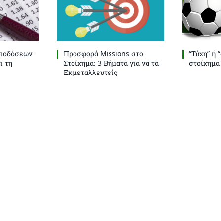
Αποδόσεων
Προσφορά Missions στο
“Τύχη” ή 
ι τη
Στοίχημα: 3 Βήματα για να τα
στοίχημα
Εκμεταλλευτείς