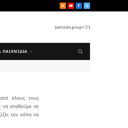
RSS
YouTube
Facebook
X
(Twitter)
[adrotate group="2"]
Ά ΠΑΙΧΝΊΔΙΑ
 από όλους τους
ε να σταθούμε σε
ίζει τον κόπο να