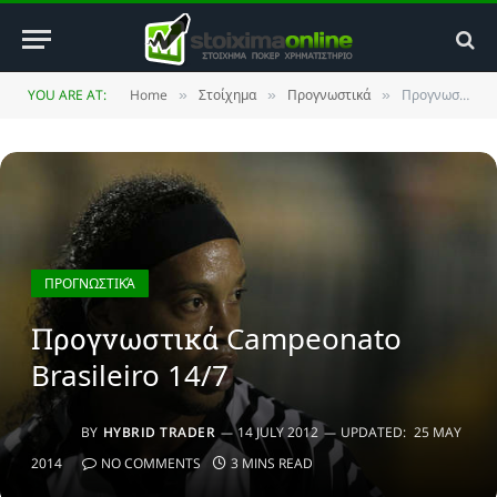
YOU ARE AT:
Home
Στοίχημα
Προγνωστικά
Προγνωστικά Campeonato Brasileiro 14/7
»
»
»
ΠΡΟΓΝΩΣΤΙΚΆ
Προγνωστικά Campeonato
Brasileiro 14/7
BY
HYBRID TRADER
14 JULY 2012
UPDATED:
25 MAY
2014
NO COMMENTS
3 MINS READ