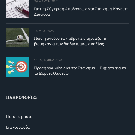
29 MARCH 2024
Γιατί η Σύγκριση Αποδόσεων στο Στοίχημα Κάνει τη
Διαφορά
14 MAY 2023
Πώς η άνοδος των eSports επηρεάζει τη
βιομηχανία των διαδικτυακών καζίνο;
14 OCTOBER 2020
Προσφορά Missions στο Στοίχημα: 3 Βήματα για να
τα Εκμεταλλευτείς
ΠΛΗΡΟΦΟΡΊΕΣ
Ποιοί είμαστε
Επικοινωνία