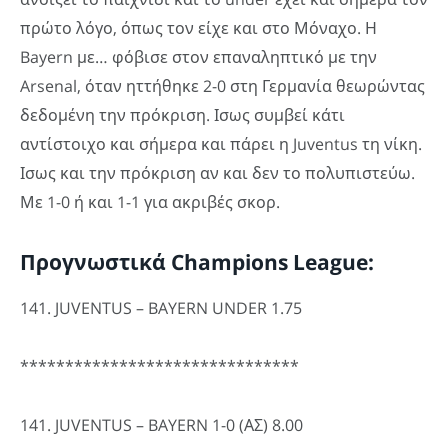
πρώτο λόγο, όπως τον είχε και στο Μόναχο. Η
Bayern με… φόβισε στον επαναληπτικό με την
Arsenal, όταν ηττήθηκε 2-0 στη Γερμανία θεωρώντας
δεδομένη την πρόκριση. Ισως συμβεί κάτι
αντίστοιχο και σήμερα και πάρει η Juventus τη νίκη.
Ισως και την πρόκριση αν και δεν το πολυπιστεύω.
Με 1-0 ή και 1-1 για ακριβές σκορ.
Προγνωστικά Champions League:
141. JUVENTUS – BAYERN UNDER 1.75
*******************************
141. JUVENTUS – BAYERN 1-0 (ΑΣ) 8.00