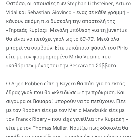
Ωστόσο, οι απουσίες των Stephan Lichsteiner, Arturo
Vidal και Sebastian Giovinco – ένας σε κάθε γραμμή –
κάνουν ακόμη πιο δύσκολη την αποστολή της
«Γηραιάς Κυρίας». Μεγάλη υπόθεση για τη Juventus
θα είναι να πετύχει γκολ ως το 60’-70’. Μετά όλα
μπορεί να συμβούν. Είτε με κάποιο φάουλ του Pirlo
είτε με τον φορμαρισμένο Mirko Vucinic που
«καθάρισε» μόνος του την Pescara το Σάββατο.
Ο Arjen Robben είπε η Bayern θα πάει για το εκτός
έδρας γκολ που θα «κλειδώσει» την πρόκριση. Και
σίγουρα οι Βαυαροί μπορούν να το πετύχουν. Είτε
με τον Robben είτε με τον Mario Mandzukic είτε με
τον Franck Ribery – που είχε γενέθλια την Κυριακή –
είτε με τον Thomas Muller. Νομίζω πως δύσκολα θα
ανοίξει το παιχνίδι και το under έχει και σήμερα τον