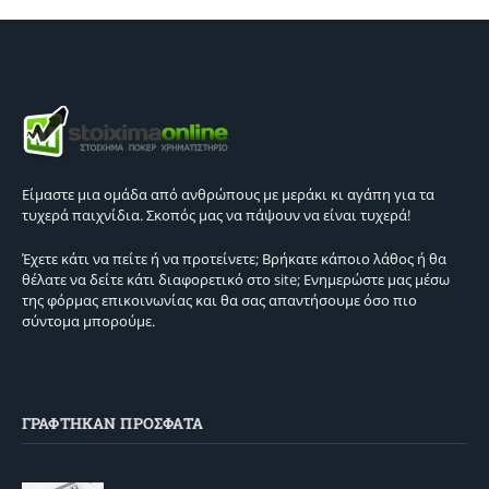
Είμαστε μια ομάδα από ανθρώπους με μεράκι κι αγάπη για τα
τυχερά παιχνίδια. Σκοπός μας να πάψουν να είναι τυχερά!
Έχετε κάτι να πείτε ή να προτείνετε; Βρήκατε κάποιο λάθος ή θα
θέλατε να δείτε κάτι διαφορετικό στο site; Ενημερώστε μας μέσω
της φόρμας επικοινωνίας και θα σας απαντήσουμε όσο πιο
σύντομα μπορούμε.
ΓΡΑΦΤΗΚΑΝ ΠΡΟΣΦΑΤΑ