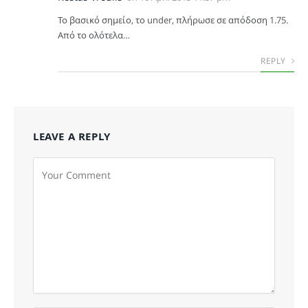
Το βασικό σημείο, το under, πλήρωσε σε απόδοση 1.75.
Από το ολότελα…
REPLY
LEAVE A REPLY